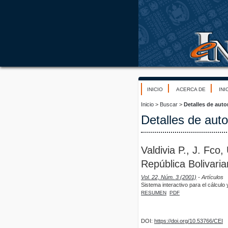
INICIO
ACERCA DE
INI
Inicio
>
Buscar
>
Detalles de auto
Detalles de auto
Valdivia P., J. Fco
República Bolivari
Vol. 22, Núm. 3 (2001)
- Artículos
Sistema interactivo para el cálculo
RESUMEN
PDF
DOI:
https://doi.org/10.53766/CEI