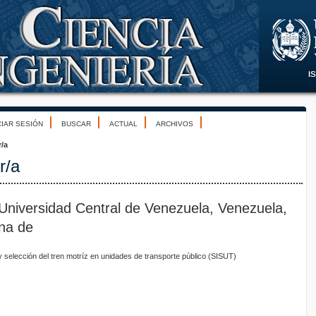
CIAR SESIÓN
BUSCAR
ACTUAL
ARCHIVOS
r/a
r/a
, Universidad Central de Venezuela, Venezuela,
ana de
 y selección del tren motríz en unidades de transporte público (SISUT)