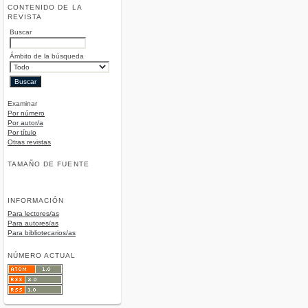
CONTENIDO DE LA
REVISTA
Buscar
Ámbito de la búsqueda
Examinar
Por número
Por autor/a
Por título
Otras revistas
TAMAÑO DE FUENTE
INFORMACIÓN
Para lectores/as
Para autores/as
Para bibliotecarios/as
NÚMERO ACTUAL