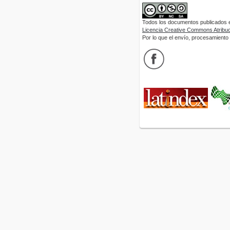
Todos los documentos publicados en
Licencia Creative Commons Atribuci
Por lo que el envío, procesamiento y