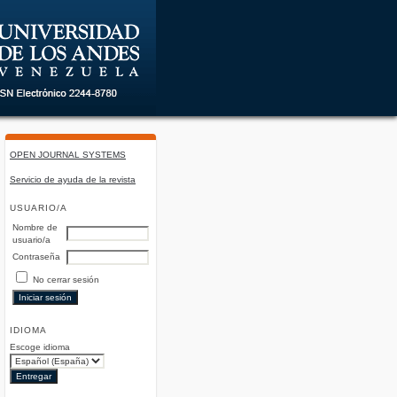
OPEN JOURNAL SYSTEMS
Servicio de ayuda de la revista
USUARIO/A
Nombre de
usuario/a
Contraseña
No cerrar sesión
IDIOMA
Escoge idioma