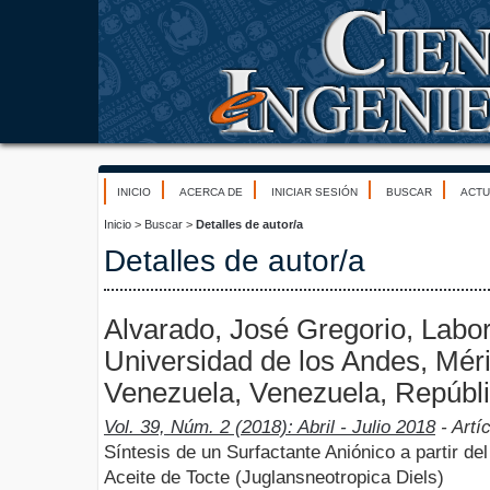
INICIO
ACERCA DE
INICIAR SESIÓN
BUSCAR
ACTU
Inicio
>
Buscar
>
Detalles de autor/a
Detalles de autor/a
Alvarado, José Gregorio, Labor
Universidad de los Andes, Mér
Venezuela, Venezuela, Repúbli
Vol. 39, Núm. 2 (2018): Abril - Julio 2018
- Artí
Síntesis de un Surfactante Aniónico a partir del
Aceite de Tocte (Juglansneotropica Diels)