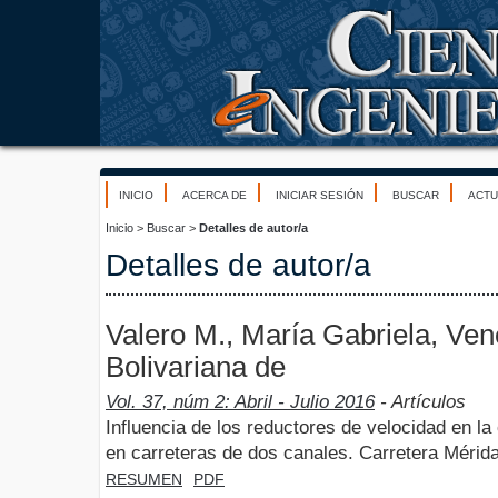
INICIO
ACERCA DE
INICIAR SESIÓN
BUSCAR
ACTU
Inicio
>
Buscar
>
Detalles de autor/a
Detalles de autor/a
Valero M., María Gabriela, Ven
Bolivariana de
Vol. 37, núm 2: Abril - Julio 2016
- Artículos
Influencia de los reductores de velocidad en la
en carreteras de dos canales. Carretera Mérid
RESUMEN
PDF