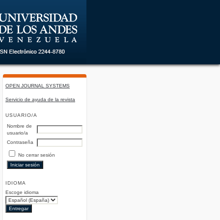
OPEN JOURNAL SYSTEMS
Servicio de ayuda de la revista
USUARIO/A
Nombre de
usuario/a
Contraseña
No cerrar sesión
IDIOMA
Escoge idioma