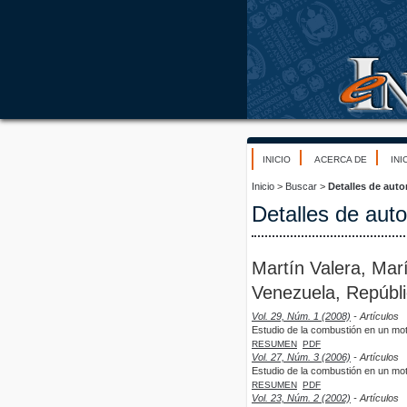
INICIO
ACERCA DE
INI
Inicio
>
Buscar
>
Detalles de auto
Detalles de auto
Martín Valera, Mar
Venezuela, Repúbli
Vol. 29, Núm. 1 (2008)
- Artículos
Estudio de la combustión en un mot
RESUMEN
PDF
Vol. 27, Núm. 3 (2006)
- Artículos
Estudio de la combustión en un mot
RESUMEN
PDF
Vol. 23, Núm. 2 (2002)
- Artículos