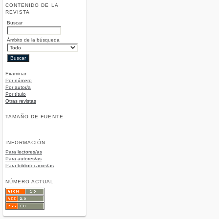
CONTENIDO DE LA
REVISTA
Buscar
Ámbito de la búsqueda
Examinar
Por número
Por autor/a
Por título
Otras revistas
TAMAÑO DE FUENTE
INFORMACIÓN
Para lectores/as
Para autores/as
Para bibliotecarios/as
NÚMERO ACTUAL