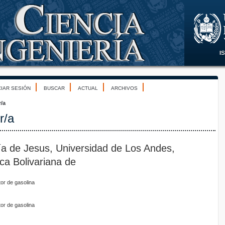
CIAR SESIÓN
BUSCAR
ACTUAL
ARCHIVOS
r/a
r/a
ía de Jesus, Universidad de Los Andes,
ca Bolivariana de
or de gasolina
or de gasolina