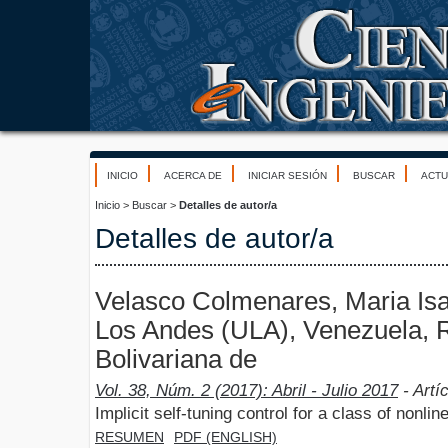
INICIO
ACERCA DE
INICIAR SESIÓN
BUSCAR
ACTU
Inicio
>
Buscar
>
Detalles de autor/a
Detalles de autor/a
Velasco Colmenares, Maria Isa
Los Andes (ULA), Venezuela, 
Bolivariana de
Vol. 38, Núm. 2 (2017): Abril - Julio 2017
- Artí
Implicit self-tuning control for a class of nonli
RESUMEN
PDF (ENGLISH)