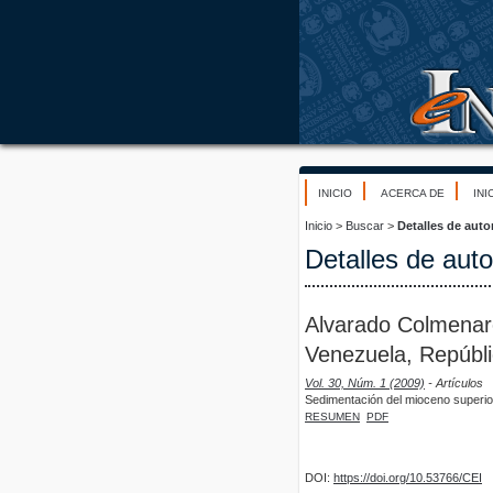
INICIO
ACERCA DE
INI
Inicio
>
Buscar
>
Detalles de auto
Detalles de auto
Alvarado Colmenare
Venezuela, Repúbli
Vol. 30, Núm. 1 (2009)
- Artículos
Sedimentación del mioceno superior
RESUMEN
PDF
DOI:
https://doi.org/10.53766/CEI