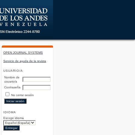
OPEN JOURNAL SYSTEMS
Servicio de ayuda de la revista
USUARIO/A
Nombre de
usuario/a
Contraseña
No cerrar sesión
IDIOMA
Escoge idioma