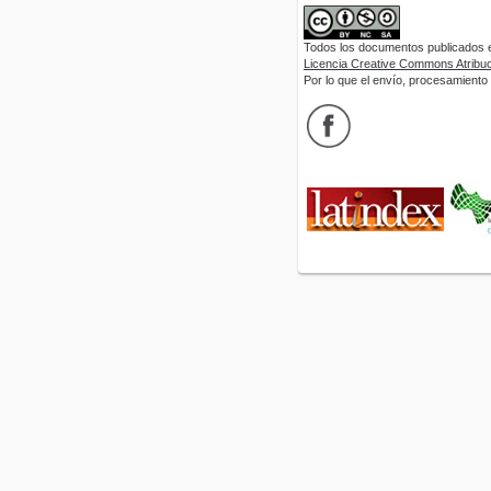
Todos los documentos publicados en
Licencia Creative Commons Atribuci
Por lo que el envío, procesamiento y