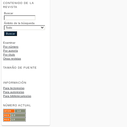
CONTENIDO DE LA
REVISTA
Buscar
Ámbito de la búsqueda
Examinar
Por número
Por autor/a
Por título
Otras revistas
TAMAÑO DE FUENTE
INFORMACIÓN
Para lectores/as
Para autores/as
Para bibliotecarios/as
NÚMERO ACTUAL