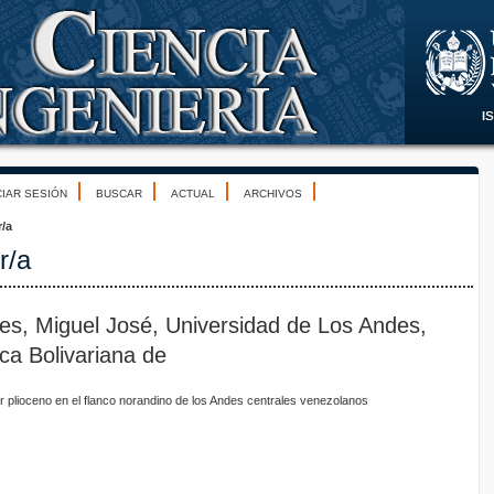
CIAR SESIÓN
BUSCAR
ACTUAL
ARCHIVOS
r/a
r/a
s, Miguel José, Universidad de Los Andes,
ca Bolivariana de
 plioceno en el flanco norandino de los Andes centrales venezolanos