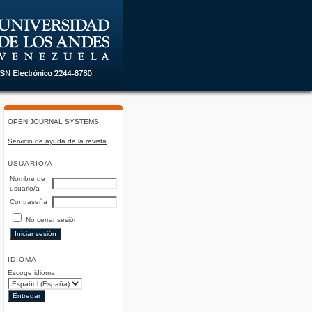
OPEN JOURNAL SYSTEMS
Servicio de ayuda de la revista
USUARIO/A
Nombre de
usuario/a
Contraseña
No cerrar sesión
IDIOMA
Escoge idioma