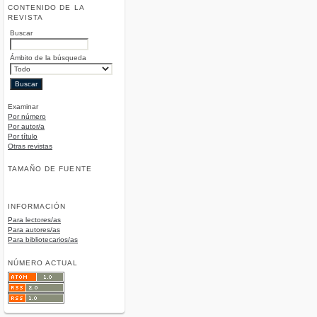
CONTENIDO DE LA
REVISTA
Buscar
Ámbito de la búsqueda
Examinar
Por número
Por autor/a
Por título
Otras revistas
TAMAÑO DE FUENTE
INFORMACIÓN
Para lectores/as
Para autores/as
Para bibliotecarios/as
NÚMERO ACTUAL