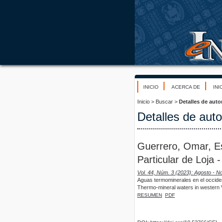
INICIO
ACERCA DE
INI
Inicio
>
Buscar
>
Detalles de auto
Detalles de auto
Guerrero, Omar, Es
Particular de Loja 
Vol. 44, Núm. 3 (2023): Agosto - 
Aguas termominerales en el occide
Thermo-mineral waters in western V
RESUMEN
PDF