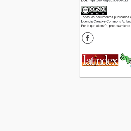
DOI:
https://doi.org/10.53766/CEI
Todos los documentos publicados en
Licencia Creative Commons Atribuci
Por lo que el envío, procesamiento y