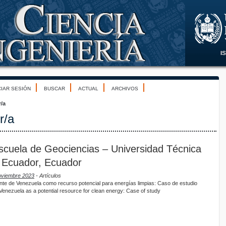
CIAR SESIÓN
BUSCAR
ACTUAL
ARCHIVOS
r/a
r/a
cuela de Geociencias – Universidad Técnica
- Ecuador, Ecuador
Noviembre 2023
- Artículos
nte de Venezuela como recurso potencial para energías limpias: Caso de estudio
enezuela as a potential resource for clean energy: Case of study