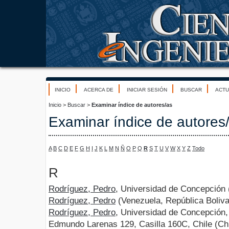
INICIO
ACERCA DE
INICIAR SESIÓN
BUSCAR
ACTU
Inicio
>
Buscar
>
Examinar índice de autores/as
Examinar índice de autores
A
B
C
D
E
F
G
H
I
J
K
L
M
N
Ñ
O
P
Q
R
S
T
U
V
W
X
Y
Z
Todo
R
Rodríguez, Pedro
, Universidad de Concepción 
Rodríguez, Pedro
(Venezuela, República Boliva
Rodríguez, Pedro
, Universidad de Concepción,
Edmundo Larenas 129, Casilla 160C, Chile (Chi