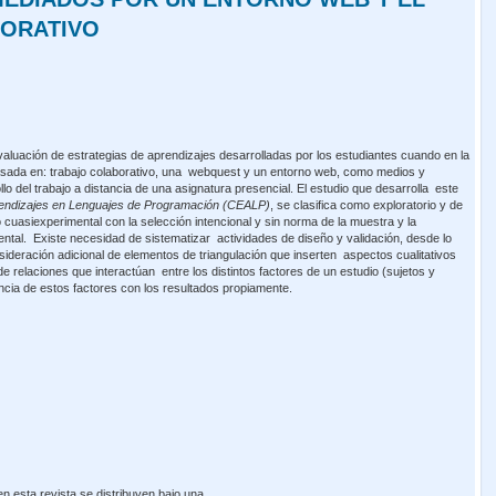
ORATIVO
valuación de estrategias de aprendizajes desarrolladas por los estudiantes cuando en la
 basada en: trabajo colaborativo, una webquest y un entorno web, como medios y
o del trabajo a distancia de una asignatura presencial. El estudio que desarrolla este
prendizajes en Lenguajes de Programación (CEALP)
, se clasifica como exploratorio y de
o cuasiexperimental con la selección intencional y sin norma de la muestra y la
tal. Existe necesidad de sistematizar actividades de diseño y validación, desde lo
nsideración adicional de elementos de triangulación que inserten aspectos cualitativos
de relaciones que interactúan entre los distintos factores de un estudio (sujetos y
rencia de estos factores con los resultados propiamente.
 esta revista se distribuyen bajo una