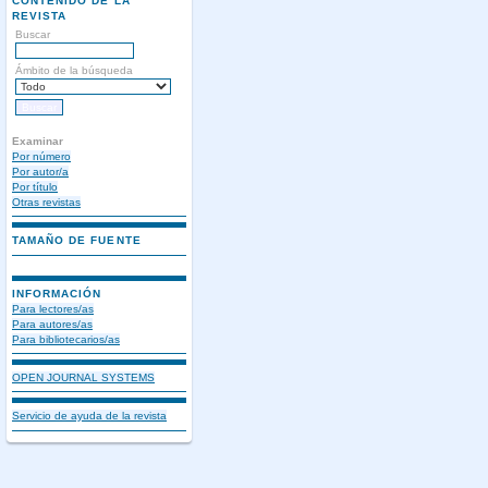
CONTENIDO DE LA
REVISTA
Buscar
Ámbito de la búsqueda
Examinar
Por número
Por autor/a
Por título
Otras revistas
TAMAÑO DE FUENTE
INFORMACIÓN
Para lectores/as
Para autores/as
Para bibliotecarios/as
OPEN JOURNAL SYSTEMS
Servicio de ayuda de la revista