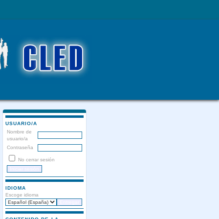
USUARIO/A
Nombre de
usuario/a
Contraseña
No cerrar sesión
IDIOMA
Escoge idioma