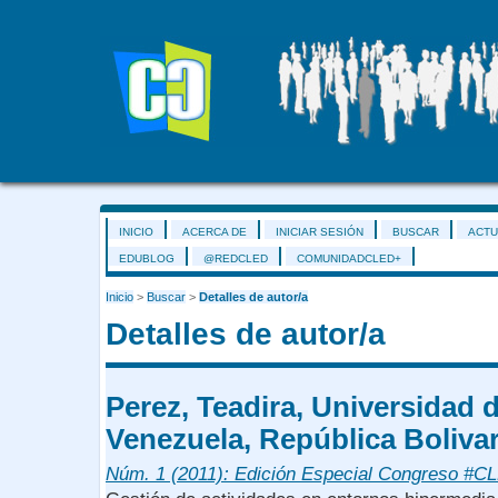
INICIO
ACERCA DE
INICIAR SESIÓN
BUSCAR
ACTU
EDUBLOG
@REDCLED
COMUNIDADCLED+
Inicio
>
Buscar
>
Detalles de autor/a
Detalles de autor/a
Perez, Teadira, Universidad 
Venezuela, República Boliva
Núm. 1 (2011): Edición Especial Congreso #C