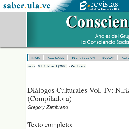
INICIO
ACERCA DE
INICIAR SESIÓN
BUSCAR
ACT
Inicio
>
Vol. 1, Núm. 1 (2010)
>
Zambrano
Diálogos Culturales Vol. IV: Nir
(Compiladora)
Gregory Zambrano
Texto completo: