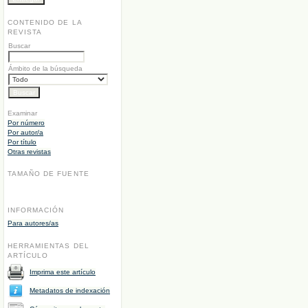
CONTENIDO DE LA
REVISTA
Buscar
Ámbito de la búsqueda
Examinar
Por número
Por autor/a
Por título
Otras revistas
TAMAÑO DE FUENTE
INFORMACIÓN
Para autores/as
HERRAMIENTAS DEL
ARTÍCULO
Imprima este artículo
Metadatos de indexación