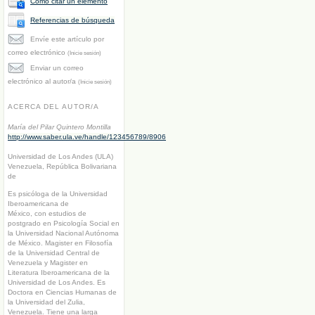
Cómo citar un elemento
Referencias de búsqueda
Envíe este artículo por
correo electrónico
(Inicie sesión)
Enviar un correo
electrónico al autor/a
(Inicie sesión)
ACERCA DEL AUTOR/A
María del Pilar Quintero Montilla
http://www.saber.ula.ve/handle/123456789/8906
Universidad de Los Andes (ULA)
Venezuela, República Bolivariana
de
Es psicóloga de la Universidad
Iberoamericana de
México, con estudios de
postgrado en Psicología Social en
la Universidad Nacional Autónoma
de México. Magister en Filosofía
de la Universidad Central de
Venezuela y Magister en
Literatura Iberoamericana de la
Universidad de Los Andes. Es
Doctora en Ciencias Humanas de
la Universidad del Zulia,
Venezuela. Tiene una larga