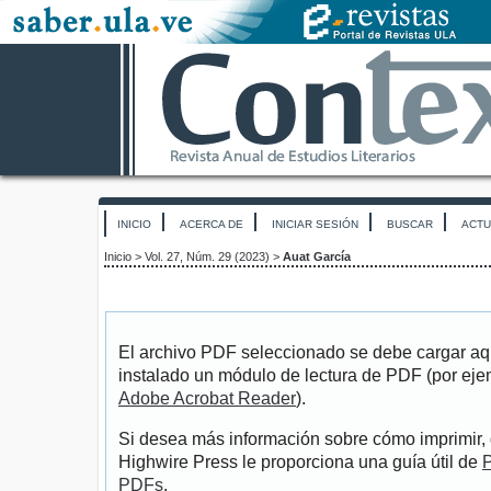
INICIO
ACERCA DE
INICIAR SESIÓN
BUSCAR
ACTU
Inicio
>
Vol. 27, Núm. 29 (2023)
>
Auat García
El archivo PDF seleccionado se debe cargar aqu
instalado un módulo de lectura de PDF (por eje
Adobe Acrobat Reader
).
Si desea más información sobre cómo imprimir, 
Highwire Press le proporciona una guía útil de
P
PDFs
.