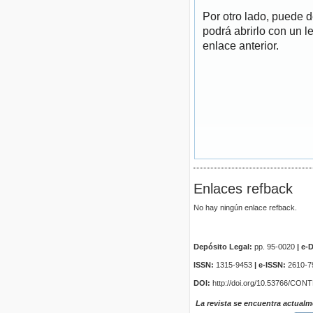
Por otro lado, puede 
podrá abrirlo con un l
enlace anterior.
Enlaces refback
No hay ningún enlace refback.
Depósito Legal:
pp. 95-0020
|
e-D
ISSN:
1315-9453
| e-ISSN:
2610-7
DOI:
http://doi.org/10.53766/CON
La revista se encuentra actualm