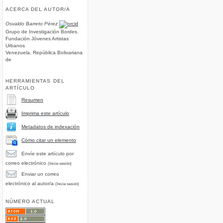
ACERCA DEL AUTOR/A
Osvaldo Barreto Pérez
Grupo de Investigación Bordes.
Fundación Jóvenes Artistas
Urbanos
Venezuela, República Bolivariana
de
HERRAMIENTAS DEL
ARTÍCULO
Resumen
Imprima este artículo
Metadatos de indexación
Cómo citar un elemento
Envíe este artículo por
correo electrónico
(Inicie sesión)
Enviar un correo
electrónico al autor/a
(Inicie sesión)
NÚMERO ACTUAL