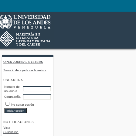
OPEN JOURNAL SYSTEMS
Servicio de ayuda de la revista
USUARIO/A
Nombre de
usuario/a
Contraseña
No cerrar sesión
NOTIFICACIONES
Vista
Suscribirse