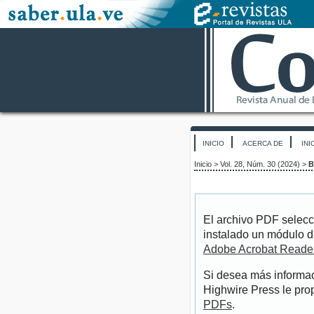
INICIO
ACERCA DE
INI
Inicio
>
Vol. 28, Núm. 30 (2024)
>
B
El archivo PDF selecc
instalado un módulo d
Adobe Acrobat Reade
Si desea más informac
Highwire Press le pro
PDFs
.