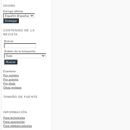
IDIOMA
Escoge idioma
CONTENIDO DE LA
REVISTA
Buscar
Ámbito de la búsqueda
Examinar
Por número
Por autor/a
Por título
Otras revistas
TAMAÑO DE FUENTE
INFORMACIÓN
Para lectores/as
Para autores/as
Para bibliotecarios/as