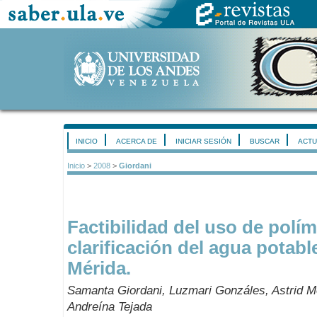
INICIO
ACERCA DE
INICIAR SESIÓN
BUSCAR
ACTU
Inicio
>
2008
>
Giordani
Factibilidad del uso de polím
clarificación del agua potabl
Mérida.
Samanta Giordani, Luzmari Gonzáles, Astrid Mo
Andreína Tejada