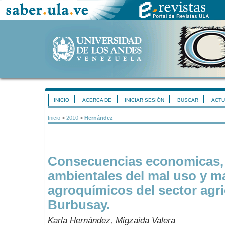
INICIO
ACERCA DE
INICIAR SESIÓN
BUSCAR
ACTU
Inicio
>
2010
>
Hernández
Consecuencias economicas, 
ambientales del mal uso y m
agroquímicos del sector agri
Burbusay.
Karla Hernández, Migzaida Valera