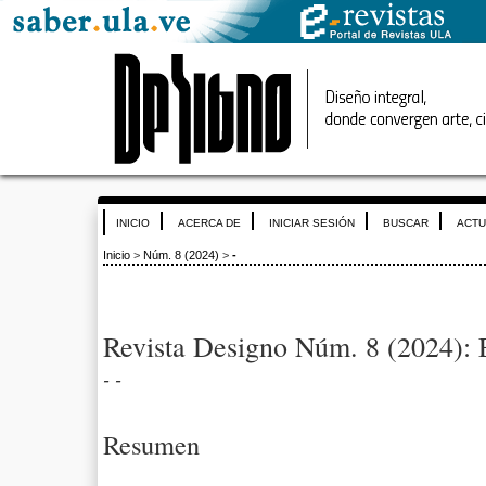
INICIO
ACERCA DE
INICIAR SESIÓN
BUSCAR
ACTU
Inicio
>
Núm. 8 (2024)
>
-
Revista Designo Núm. 8 (2024): 
- -
Resumen