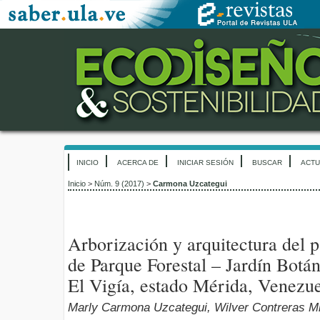
INICIO
ACERCA DE
INICIAR SESIÓN
BUSCAR
ACTU
Inicio
>
Núm. 9 (2017)
>
Carmona Uzcategui
Arborización y arquitectura del p
de Parque Forestal – Jardín Botán
El Vigía, estado Mérida, Venezu
Marly Carmona Uzcategui, Wilver Contreras M