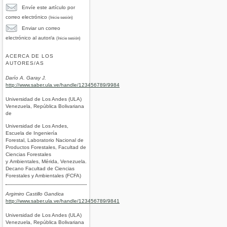
Envíe este artículo por
correo electrónico
(Inicie sesión)
Enviar un correo
electrónico al autor/a
(Inicie sesión)
ACERCA DE LOS
AUTORES/AS
Darío A. Garay J.
http://www.saber.ula.ve/handle/123456789/9984
Universidad de Los Andes (ULA)
Venezuela, República Bolivariana
de
Universidad de Los Andes,
Escuela de Ingeniería
Forestal, Laboratorio Nacional de
Productos Forestales, Facultad de
Ciencias Forestales
y Ambientales, Mérida, Venezuela.
Decano Facultad de Ciencias
Forestales y Ambientales (FCFA)
Argimiro Castillo Gandica
http://www.saber.ula.ve/handle/123456789/9841
Universidad de Los Andes (ULA)
Venezuela, República Bolivariana