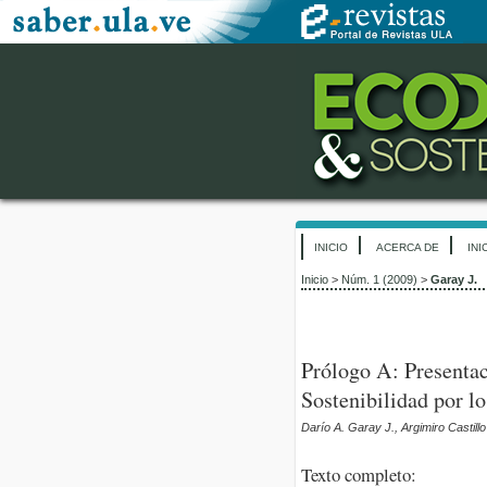
INICIO
ACERCA DE
INI
Inicio
>
Núm. 1 (2009)
>
Garay J.
Prólogo A: Presentac
Sostenibilidad por
Darío A. Garay J., Argimiro Castill
Texto completo: