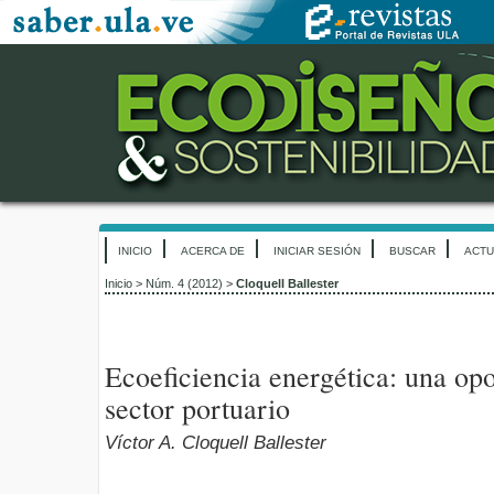
INICIO
ACERCA DE
INICIAR SESIÓN
BUSCAR
ACTU
Inicio
>
Núm. 4 (2012)
>
Cloquell Ballester
Ecoeficiencia energética: una opo
sector portuario
Víctor A. Cloquell Ballester