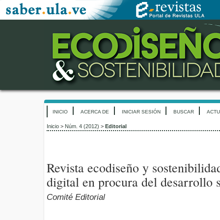
INICIO
ACERCA DE
INICIAR SESIÓN
BUSCAR
ACTU
Inicio
>
Núm. 4 (2012)
>
Editorial
Revista ecodiseño y sostenibilidad
digital en procura del desarrollo 
Comité Editorial