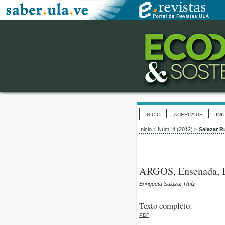
INICIO
ACERCA DE
INI
Inicio
>
Núm. 4 (2012)
>
Salazar R
ARGOS, Ensenada, Ba
Enriqueta Salazar Ruíz
Texto completo:
PDF