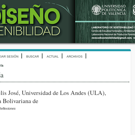
CIAR SESIÓN
BUSCAR
ACTUAL
ARCHIVOS
r/a
/a
elis José, Universidad de Los Andes (ULA),
 Bolivariana de
Reflexiones