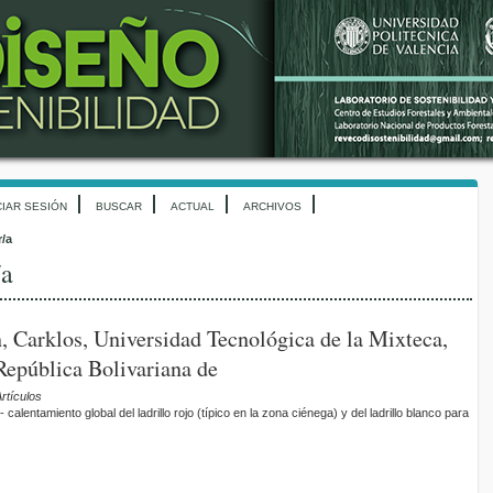
CIAR SESIÓN
BUSCAR
ACTUAL
ARCHIVOS
r/a
/a
 Carklos, Universidad Tecnológica de la Mixteca,
República Bolivariana de
rtículos
calentamiento global del ladrillo rojo (típico en la zona ciénega) y del ladrillo blanco para