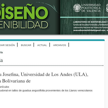
CIAR SESIÓN
BUSCAR
ACTUAL
ARCHIVOS
r/a
/a
a Josefina, Universidad de Los Andes (ULA),
 Bolivariana de
rtículos
tudonal en tallos de guadua angustifolia provenientes de los Llanos venezolanos