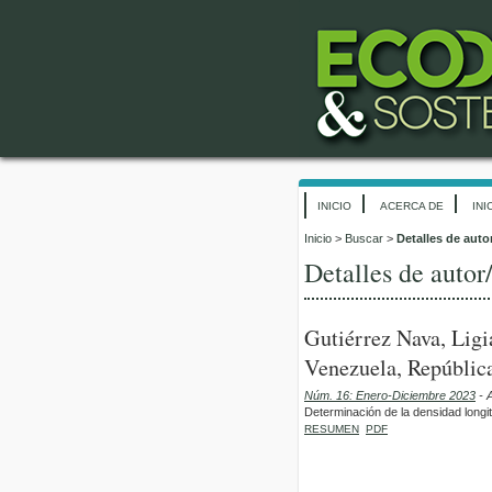
INICIO
ACERCA DE
INI
Inicio
>
Buscar
>
Detalles de auto
Detalles de autor
Gutiérrez Nava, Ligi
Venezuela, República
Núm. 16: Enero-Diciembre 2023
- A
Determinación de la densidad longi
RESUMEN
PDF