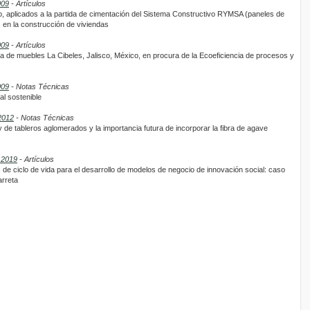
009
- Artículos
, aplicados a la partida de cimentación del Sistema Constructivo RYMSA (paneles de
 en la construcción de viviendas
009
- Artículos
rica de muebles La Cibeles, Jalisco, México, en procura de la Ecoeficiencia de procesos y
009
- Notas Técnicas
al sostenible
2012
- Notas Técnicas
 de tableros aglomerados y la importancia futura de incorporar la fibra de agave
 2019
- Artículos
s de ciclo de vida para el desarrollo de modelos de negocio de innovación social: caso
arreta