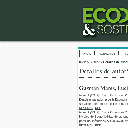
INICIO
ACERCA DE
INI
Inicio
>
Buscar
>
Detalles de auto
Detalles de autor
Guzmán Mares, Luci
Núm. 1 (2009): Julio - Diciembre 2
Desde el paradigma de la Ecología 
servicios sostenibles, el Diseño A
RESUMEN
PDF
Núm. 1 (2009): Julio - Diciembre 2
Niveles de Sostenibilidad de las p
partir del método ACV-Coclowen sim
RESUMEN
PDF