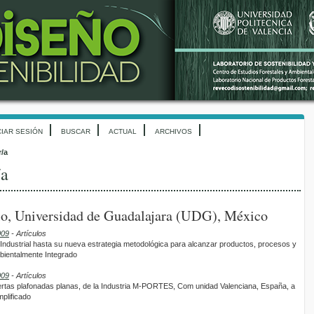
CIAR SESIÓN
BUSCAR
ACTUAL
ARCHIVOS
r/a
/a
o, Universidad de Guadalajara (UDG), México
009
- Artículos
Industrial hasta su nueva estrategia metodológica para alcanzar productos, procesos y
mbientalmente Integrado
009
- Artículos
uertas plafonadas planas, de la Industria M-PORTES, Com unidad Valenciana, España, a
plificado