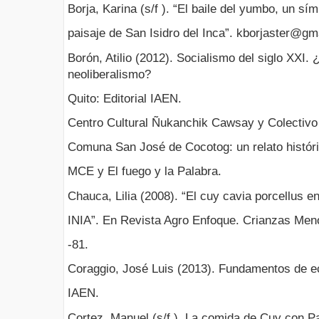
Borja, Karina (s/f ). “El baile del yumbo, un sím
paisaje de San Isidro del Inca”. kborjaster@gm
Borón, Atilio (2012). Socialismo del siglo XXI.
neoliberalismo?
Quito: Editorial IAEN.
Centro Cultural Ñukanchik Cawsay y Colectiv
Comuna San José de Cocotog: un relato históri
MCE y El fuego y la Palabra.
Chauca, Lilia (2008). “El cuy cavia porcellus en
INIA”. En Revista Agro Enfoque. Crianzas Meno
-81.
Coraggio, José Luis (2013). Fundamentos de ec
IAEN.
Cortez, Manuel (s/f ). La comida de Cuy con Pa