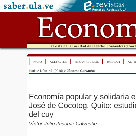
INICIO
ACERCA DE
INICIAR SESIÓN
BUSCAR
ACTU
Inicio
>
Núm. 41 (2016)
>
Jácome Calvache
Economía popular y solidaria 
José de Cocotog, Quito: estudi
del cuy
Víctor Julio Jácome Calvache