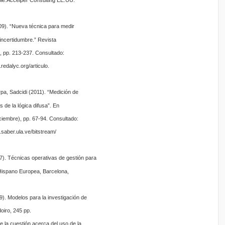
able.Accelper Consulting EE.UU.
009). “Nueva técnica para medir
a incertidumbre.” Revista
, pp. 213-237. Consultado:
redalyc.org/articulo.
rpa, Sadcidi (2011). “Medición de
s de la lógica difusa”. En
ciembre), pp. 67-94. Consultado:
.saber.ula.ve/bitstream/
7). Técnicas operativas de gestión para
. Hispano Europea, Barcelona,
9). Modelos para la investigación de
doiro, 245 pp.
e la cuestión acerca del uso de la