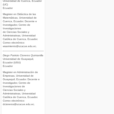
Universidad de Cuenca, Ecuador
(UC)
Ecuador
Magister en Didáctica de las
Matemáticas, Universidad de
Cuenca, Ecuador. Docente e
Investigador, Centro de
Investigaciones
de Ciencias Sociales y
Administrativas, Universidad
Católica de Cuenca, Ecuador.
Correo electrónico:
wsarmiento@ucacue.edu.ec.
Diego Patricio Cisneros Quintanilla
Universidad de Guayaquil,
Ecuador (UGU)
Ecuador
Magister en Administración de
Empresas, Universidad de
Guayaquil, Ecuador. Docente e
Investigador, Centro de
Investigaciones de
Ciencias Sociales y
Administrativas, Universidad
Católica de Cuenca, Ecuador.
Correo electrónico:
dcisneros@ucacue.edu.ec.