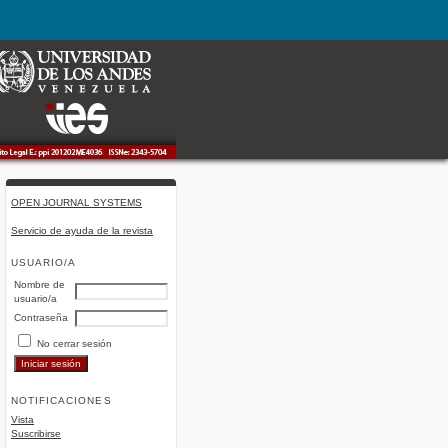
OPEN JOURNAL SYSTEMS
Servicio de ayuda de la revista
USUARIO/A
Nombre de
usuario/a
Contraseña
No cerrar sesión
NOTIFICACIONES
Vista
Suscribirse