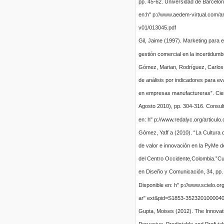
pp. 45-62. Universidad de Barcelo
en:h" p://www.aedem-virtual.com/ar
v01/013045.pdf
Gil, Jaime (1997). Marketing para e
gestión comercial en la incertidumb
Gómez, Marian, Rodríguez, Carlos,
de análisis por indicadores para ev
en empresas manufactureras”. Cie
Agosto 2010), pp. 304-316. Consult
en: h" p://www.redalyc.org/articul
Gómez, Yaff a (2010). “La Cultura d
de valor e innovación en la PyMe d
del Centro Occidente,Colombia.”Cu
en Diseño y Comunicación, 34, pp.
Disponible en: h" p://www.scielo.or
ar" ext&pid=S1853-3523201000040
Gupta, Moises (2012). The Innovati