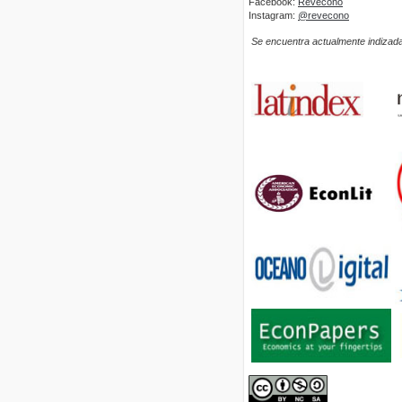
Facebook:
Revecono
Instagram:
@revecono
Se encuentra actualmente indizada