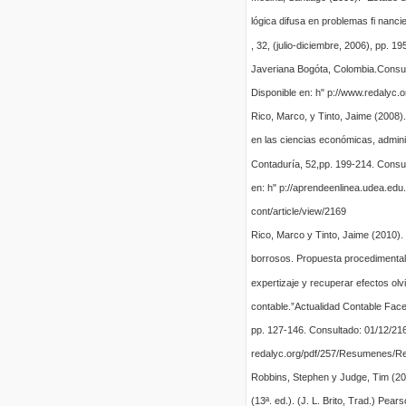
lógica difusa en problemas fi nanc
, 32, (julio-diciembre, 2006), pp. 19
Javeriana Bogóta, Colombia.Consu
Disponible en: h" p://www.redalyc.
Rico, Marco, y Tinto, Jaime (2008)
en las ciencias económicas, admini
Contaduría, 52,pp. 199-214. Consul
en: h" p://aprendeenlinea.udea.edu.
cont/article/view/2169
Rico, Marco y Tinto, Jaime (2010)
borrosos. Propuesta procedimental 
expertizaje y recuperar efectos olv
contable.”Actualidad Contable Face
pp. 127-146. Consultado: 01/12/216
redalyc.org/pdf/257/Resumenes/
Robbins, Stephen y Judge, Tim (2
(13ª. ed.). (J. L. Brito, Trad.) Pea