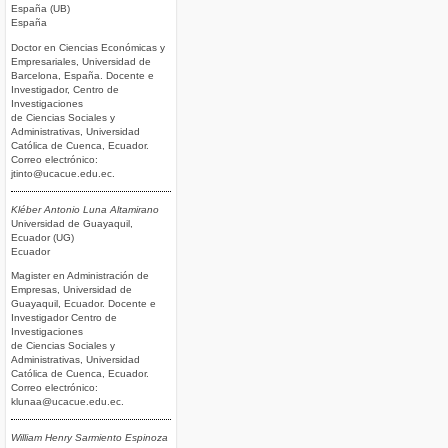
España (UB)
España
Doctor en Ciencias Económicas y
Empresariales, Universidad de
Barcelona, España. Docente e
Investigador, Centro de
Investigaciones
de Ciencias Sociales y
Administrativas, Universidad
Católica de Cuenca, Ecuador.
Correo electrónico:
jtinto@ucacue.edu.ec.
Kléber Antonio Luna Altamirano
Universidad de Guayaquil,
Ecuador (UG)
Ecuador
Magister en Administración de
Empresas, Universidad de
Guayaquil, Ecuador. Docente e
Investigador Centro de
Investigaciones
de Ciencias Sociales y
Administrativas, Universidad
Católica de Cuenca, Ecuador.
Correo electrónico:
klunaa@ucacue.edu.ec.
William Henry Sarmiento Espinoza