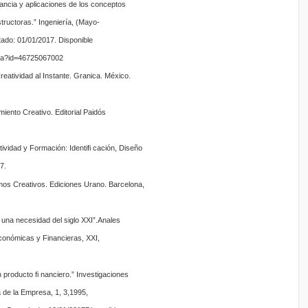
ancia y aplicaciones de los conceptos
tructoras.” Ingeniería, (Mayo-
ado: 01/01/2017. Disponible
o.oa?id=46725067002
reatividad al Instante. Granica. México.
ento Creativo. Editorial Paidós
tividad y Formación: Identifi cación, Diseño
7.
s Creativos. Ediciones Urano. Barcelona,
, una necesidad del siglo XXI”.Anales
conómicas y Financieras, XXI,
 producto fi nanciero.” Investigaciones
de la Empresa, 1, 3,1995,