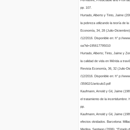
Pervasive, Predictable and Profi t
pp. 107.
Hurtado, Alberto y Tinto, Jaime (2
la pobreza utilizando la teoría de l
Economía, 34, 28 (Julio-Diciembre)
/12/2016. Disponible en: h" p://www.
oa?id=195617795010
Hurtado, Alberto; Tinto, Jaime y Ze
la calidad de vida en Mérida a travé
Revista Economía, 36, 32 (Julio-Di
/12/2016. Disponible en: h" p://www
/35902/1/articulo3.pdf
Kaufmann, Arnold y Gil, Jaime (198
el tratamiento de la incertidumbre
pp.
Kaufmann, Arnold y Gil, Jaime (198
efectos olvidados. Barcelona: Milla
Medina, Santiago (2006). “Estado d