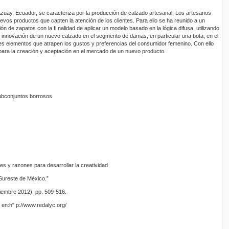
Azuay, Ecuador, se caracteriza por la producción de calzado artesanal. Los artesanos
evos productos que capten la atención de los clientes. Para ello se ha reunido a un
ón de zapatos con la fi nalidad de aplicar un modelo basado en la lógica difusa, utilizando
 innovación de un nuevo calzado en el segmento de damas, en particular una bota, en el
es elementos que atrapen los gustos y preferencias del consumidor femenino. Con ello
para la creación y aceptación en el mercado de un nuevo producto.
subconjuntos borrosos
es y razones para desarrollar la creatividad
Sureste de México.”
tiembre 2012), pp. 509-516.
 en:h" p://www.redalyc.org/