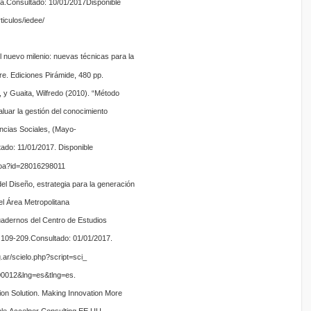
na.Consultado: 10/01/2017Disponible
ticulos/iedee/
l nuevo milenio: nuevas técnicas para la
re. Ediciones Pirámide, 480 pp.
 y Guaita, Wilfredo (2010). “Método
aluar la gestión del conocimiento
ncias Sociales, (Mayo-
ado: 11/01/2017. Disponible
o.oa?id=28016298011
el Diseño, estrategia para la generación
el Área Metropolitana
adernos del Centro de Estudios
 109-209.Consultado: 01/01/2017.
g.ar/scielo.php?script=sci_
0012&lng=es&tlng=es.
on Solution. Making Innovation More