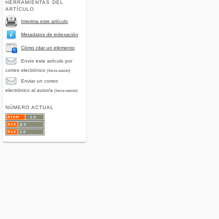
HERRAMIENTAS DEL
ARTÍCULO
Imprima este artículo
Metadatos de indexación
Cómo citar un elemento
Envíe este artículo por
correo electrónico
(Inicie sesión)
Enviar un correo
electrónico al autor/a
(Inicie sesión)
NÚMERO ACTUAL