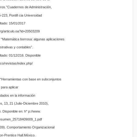
ieros.”Cuadernos de Administración,
5-223, Pontifi cia Universidad
ltado: 15/01/2017
org/articulo.oa?id=20503209
. “Matemática borrosa: algunas aplicaciones
strativas y contables”.
tado: 01/12/216. Disponible
co/revistas/index.php/
. “Herramientas con base en subconjuntos
para aplicar
idados en la información
s, 13, 21 (Julio-Diciembre 2010),
. Disponible en: h" p://www.
Resumen_25718409009_1.pdf
009). Comportamiento Organizacional
rson-Prentice Hall.México.