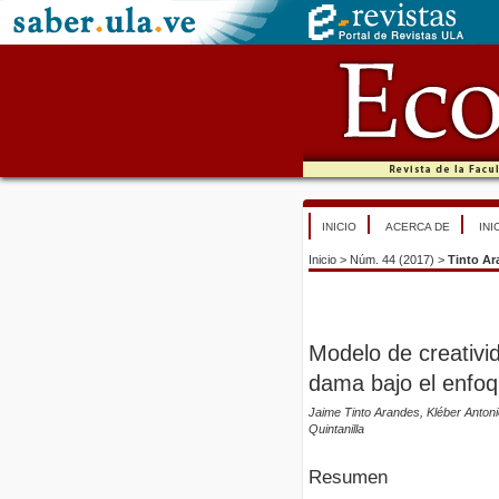
INICIO
ACERCA DE
INI
Inicio
>
Núm. 44 (2017)
>
Tinto A
Modelo de creativi
dama bajo el enfoq
Jaime Tinto Arandes, Kléber Antoni
Quintanilla
Resumen