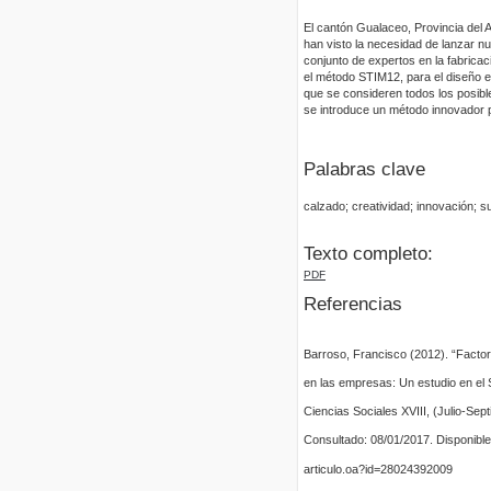
El cantón Gualaceo, Provincia del 
han visto la necesidad de lanzar nu
conjunto de expertos en la fabricaci
el método STIM12, para el diseño e
que se consideren todos los posibl
se introduce un método innovador 
Palabras clave
calzado; creatividad; innovación; 
Texto completo:
PDF
Referencias
Barroso, Francisco (2012). “Factor
en las empresas: Un estudio en el 
Ciencias Sociales XVIII, (Julio-Sep
Consultado: 08/01/2017. Disponible
articulo.oa?id=28024392009