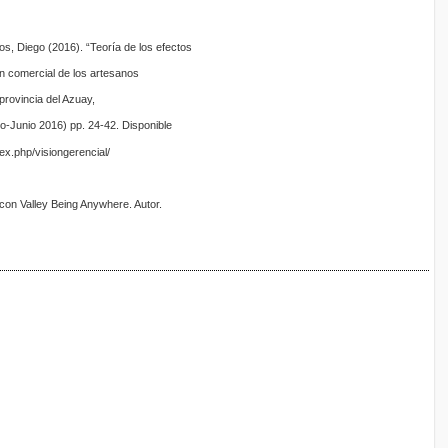
os, Diego (2016). “Teoría de los efectos
en comercial de los artesanos
provincia del Azuay,
ro-Junio 2016) pp. 24-42. Disponible
dex.php/visiongerencial/
licon Valley Being Anywhere. Autor.