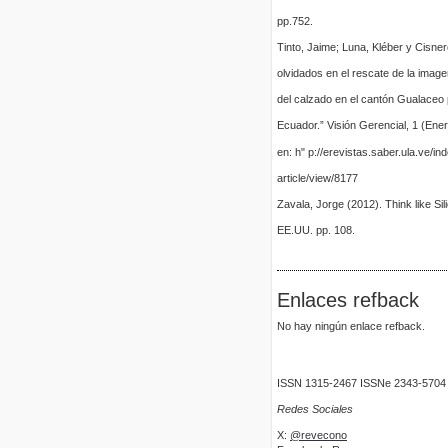
pp.752.
Tinto, Jaime; Luna, Kléber y Cisner
olvidados en el rescate de la imag
del calzado en el cantón Gualaceo 
Ecuador.” Visión Gerencial, 1 (Ene
en: h" p://erevistas.saber.ula.ve/in
article/view/8177
Zavala, Jorge (2012). Think like Si
EE.UU. pp. 108.
Enlaces refback
No hay ningún enlace refback.
ISSN 1315-2467 ISSNe 2343-5704
Redes Sociales
X:
@revecono