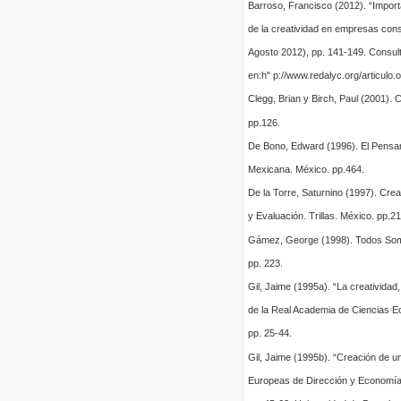
Barroso, Francisco (2012). “Import
de la creatividad en empresas cons
Agosto 2012), pp. 141-149. Consult
en:h" p://www.redalyc.org/articul
Clegg, Brian y Birch, Paul (2001). C
pp.126.
De Bono, Edward (1996). El Pensami
Mexicana. México. pp.464.
De la Torre, Saturnino (1997). Crea
y Evaluación. Trillas. México. pp.21
Gámez, George (1998). Todos Somo
pp. 223.
Gil, Jaime (1995a). “La creatividad
de la Real Academia de Ciencias E
pp. 25-44.
Gil, Jaime (1995b). “Creación de un
Europeas de Dirección y Economía 