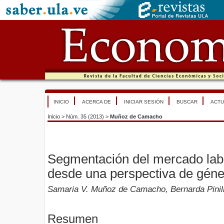
INICIO
ACERCA DE
INICIAR SESIÓN
BUSCAR
ACTU
Inicio
>
Núm. 35 (2013)
>
Muñoz de Camacho
Segmentación del mercado lab
desde una perspectiva de géne
Samaria V. Muñoz de Camacho, Bernarda Pinil
Resumen