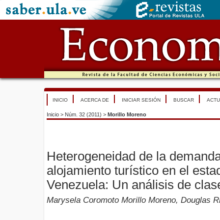
INICIO
ACERCA DE
INICIAR SESIÓN
BUSCAR
ACTU
Inicio
>
Núm. 32 (2011)
>
Morillo Moreno
Heterogeneidad de la demanda 
alojamiento turístico en el est
Venezuela: Un análisis de clas
Marysela Coromoto Morillo Moreno, Douglas R