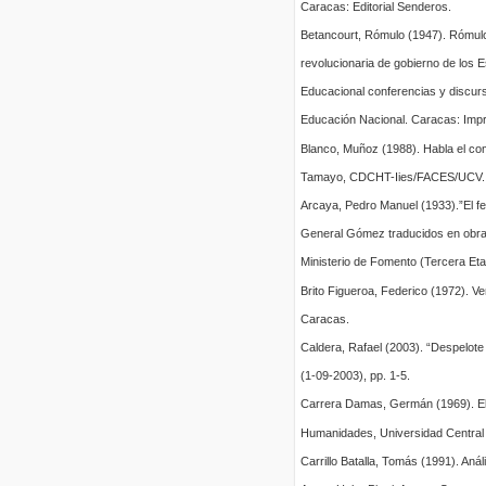
Caracas: Editorial Senderos.
Betancourt, Rómulo (1947). Rómulo
revolucionaria de gobierno de los 
Educacional conferencias y discurs
Educación Nacional. Caracas: Impr
Blanco, Muñoz (1988). Habla el co
Tamayo, CDCHT-Iies/FACES/UCV.
Arcaya, Pedro Manuel (1933).”El fer
General Gómez traducidos en obras
Ministerio de Fomento (Tercera Etap
Brito Figueroa, Federico (1972). 
Caracas.
Caldera, Rafael (2003). “Despelote 
(1-09-2003), pp. 1-5.
Carrera Damas, Germán (1969). El 
Humanidades, Universidad Central
Carrillo Batalla, Tomás (1991). Aná