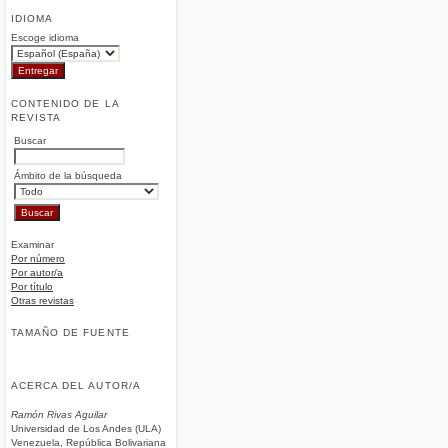
IDIOMA
Escoge idioma
CONTENIDO DE LA
REVISTA
Buscar
Ámbito de la búsqueda
Examinar
Por número
Por autor/a
Por título
Otras revistas
TAMAÑO DE FUENTE
ACERCA DEL AUTOR/A
Ramón Rivas Aguilar
Universidad de Los Andes (ULA)
Venezuela, República Bolivariana