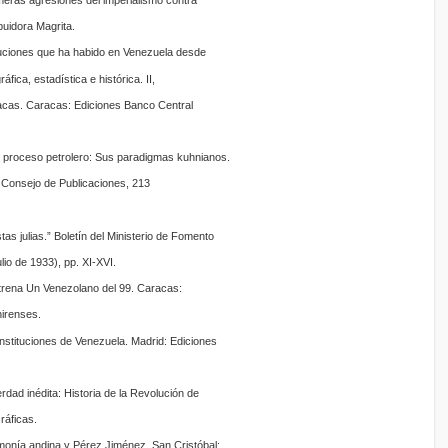
eras agresiones del imperialismo contra
buidora Magrita.
uciones que ha habido en Venezuela desde
fica, estadística e histórica. II,
acas. Caracas: Ediciones Banco Central
l proceso petrolero: Sus paradigmas kuhnianos.
 Consejo de Publicaciones, 213
as julias.” Boletín del Ministerio de Fomento
lio de 1933), pp. XI-XVI.
ntrena Un Venezolano del 99. Caracas:
hirenses.
nstituciones de Venezuela. Madrid: Ediciones
dad inédita: Historia de la Revolución de
ráficas.
monía andina y Pérez Jiménez. San Cristóbal: