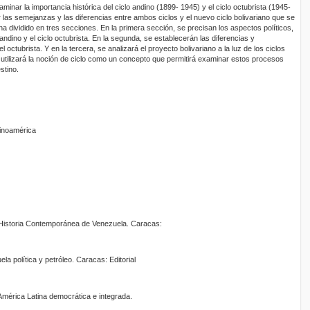
aminar la importancia histórica del ciclo andino (1899- 1945) y el ciclo octubrista (1945-
las semejanzas y las diferencias entre ambos ciclos y el nuevo ciclo bolivariano que se
 dividido en tres secciones. En la primera sección, se precisan los aspectos políticos,
andino y el ciclo octubrista. En la segunda, se establecerán las diferencias y
l octubrista. Y en la tercera, se analizará el proyecto bolivariano a la luz de los ciclos
 utilizará la noción de ciclo como un concepto que permitirá examinar estos procesos
stino.
tinoamérica
 Historia Contemporánea de Venezuela. Caracas:
a política y petróleo. Caracas: Editorial
mérica Latina democrática e integrada.