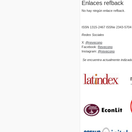
Enlaces refback
No hay ningún enlace refback.
ISSN 1315-2467 ISSNe 2343-5704
Redes Sociales
X:
@revecono
Facebook:
Revecono
Instagram:
@revecono
Se encuentra actualmente indizada