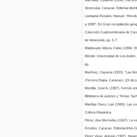
Machado, Eduardo (1958). Las prim
Venezuela. Caracas: Editorial distri
Landaeta Rosales, Manuel. “Revol
a 1888”. En Gran recopilación geográ
Colección Cuatricentenaria de Car
de Venezuela, pp. 5-7.
Maldonado Veloza, Fabio (1996). E
Mérida: Universidad de Los Andes,
pp.
Martínez, Cayama (1933). “Las fiest
(Tercera Etapa, Caracas), (24 de ju
Montilla, José A. (1987). Fermín e
Biblioteca de autores y Temas Tac
Mariñas Otero, Luis (1965). Las co
Cultura Hispánica.
Pérez, Ana Mercedes (1947). La ver
Octubre. Caracas: Editorial Artes G
Pérez Vivas, Antonio (1987). Hege