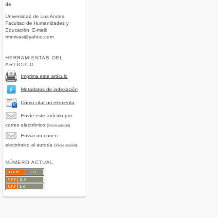
de
Universidad de Los Andes,
Facultad de Humanidades y
Educación. E-mail:
rmnrivas@yahoo.com
HERRAMIENTAS DEL
ARTÍCULO
Imprima este artículo
Metadatos de indexación
Cómo citar un elemento
Envíe este artículo por
correo electrónico
(Inicie sesión)
Enviar un correo
electrónico al autor/a
(Inicie sesión)
NÚMERO ACTUAL