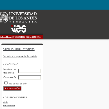
OPEN JOURNAL SYSTEMS
Servicio de ayuda de la revista
USUARIO/A
Nombre de
usuario/a
Contraseña
No cerrar sesión
NOTIFICACIONES
Vista
Suscribirse