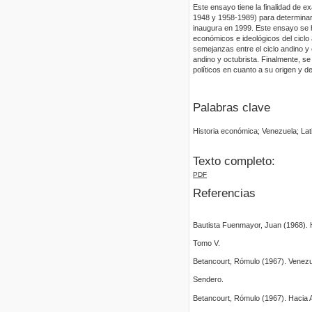
Este ensayo tiene la finalidad de ex
1948 y 1958-1989) para determinar 
inaugura en 1999. Este ensayo se ha
económicos e ideológicos del ciclo 
semejanzas entre el ciclo andino y e
andino y octubrista. Finalmente, se
políticos en cuanto a su origen y de
Palabras clave
Historia económica; Venezuela; La
Texto completo:
PDF
Referencias
Bautista Fuenmayor, Juan (1968).
Tomo V.
Betancourt, Rómulo (1967). Venezuel
Sendero.
Betancourt, Rómulo (1967). Hacia A