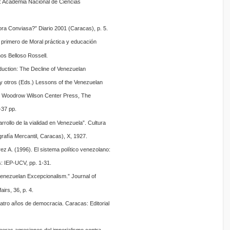
s: Academia Nacional de Ciencias
ra Conviasa?” Diario 2001 (Caracas), p. 5.
 primero de Moral práctica y educación
nos Belloso Rossell.
duction: The Decline of Venezuelan
y otros (Eds.) Lessons of the Venezuelan
e Woodrow Wilson Center Press, The
-37 pp.
rrollo de la vialidad en Venezuela”. Cultura
afía Mercantil, Caracas), X, 1927.
ez A. (1996). El sistema político venezolano:
: IEP-UCV, pp. 1-31.
enezuelan Excepcionalism.” Journal of
irs, 36, p. 4.
uatro años de democracia. Caracas: Editorial