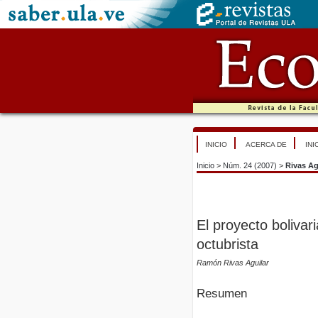
INICIO
ACERCA DE
INI
Inicio
>
Núm. 24 (2007)
>
Rivas Ag
El proyecto bolivari
octubrista
Ramón Rivas Aguilar
Resumen