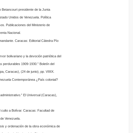
 Betancourt presidente de la Junta
Estado Unidos de Venezuela. Política
os. Publicaciones del Ministerio de
enta Nacional.
mandante. Caracas: Editorial Cátedra Pío
vor bolivariano y la devoción patriótica del
 perdurables 1909-1930.” Boletín del
a, Caracas), (24 de junio), pp. VIIIIX.
Venezuela Contemporánea ¿País colonial?
administrativo.” El Universal (Caracas),
culto a Bolívar. Caracas: Facultad de
 de Venezuela.
lisis y ordenación de la obra económica de