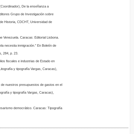
 (Coordinador), De la enseñanza a
 Editores Grupo de Investigación sobre
 de Historia, CDCHT, Universidad de
me Venezuela. Caracas: Editorial Lisbona.
ela necesita inmigración.” En Boletín de
 284, p. 23.
lios fiscales e industrias de Estado en
itografía y tipografía Vargas, Caracas),
ña de nuestros presupuestos de gastos en el
ografía y tipografía Vargas, Caracas),
Cesarismo democrático. Caracas: Tipografía