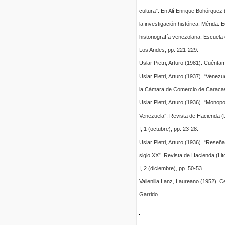
cultura”. En Alí Enrique Bohórquez
la investigación histórica. Mérida:
historiografía venezolana, Escuela
Los Andes, pp. 221-229.
Uslar Pietri, Arturo (1981). Cuénta
Uslar Pietri, Arturo (1937). “Venezu
la Cámara de Comercio de Caracas,
Uslar Pietri, Arturo (1936). “Monopo
Venezuela”. Revista de Hacienda (L
I, 1 (octubre), pp. 23-28.
Uslar Pietri, Arturo (1936). “Rese
siglo XX”. Revista de Hacienda (Lit
I, 2 (diciembre), pp. 50-53.
Vallenilla Lanz, Laureano (1952). 
Garrido.