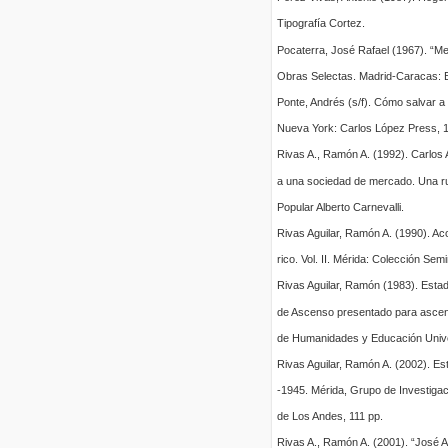
Tipografía Cortez.
Pocaterra, José Rafael (1967). “M
Obras Selectas. Madrid-Caracas: E
Ponte, Andrés (s/f). Cómo salvar 
Nueva York: Carlos López Press, 1
Rivas A., Ramón A. (1992). Carlos 
a una sociedad de mercado. Una rup
Popular Alberto Carnevalli.
Rivas Aguilar, Ramón A. (1990). Ac
rico. Vol. II. Mérida: Colección Semi
Rivas Aguilar, Ramón (1983). Esta
de Ascenso presentado para ascend
de Humanidades y Educación Unive
Rivas Aguilar, Ramón A. (2002). Est
-1945. Mérida, Grupo de Investigac
de Los Andes, 111 pp.
Rivas A., Ramón A. (2001). “José A