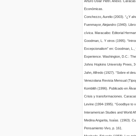
Arturo Uslar Pietri. Anexo. Caraca
Económicas.
Conchezzo, Aurelio (2003). “¿Y aho
Fuenmayor, Alejandro (1940). Libro
cívica. Maracaibo: Editorial Herma
Goodman, L. Y otros (1995). “Intro
Excepcionalism” en: Goodman, L., 
Experience. Washington, D.C.: Th
Johns Hopkins University Prees, 3
Jahn, Alfredo (1927). “Sobre el desa
Venezolana Revista Mensual (Tipogr
Komblith (1996). Publicado en Álvar
Crisis y transformaciones. Caracas
Levine (1994-1995). “Goodbye to v
Interamerican Studies and World Affa
Medina Angarita, Isaías. (1963). C
Pensamiento Vivo, p. 161.