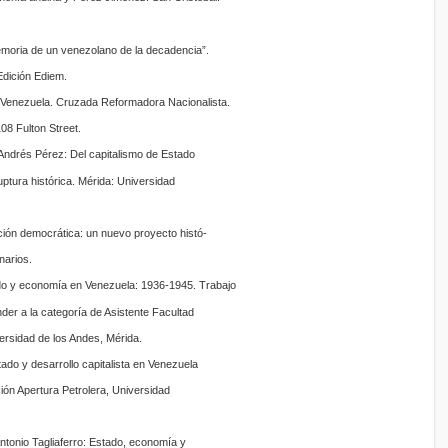
emoria de un venezolano de la decadencia”.
dición Ediem.
a Venezuela. Cruzada Reformadora Nacionalista.
08 Fulton Street.
Andrés Pérez: Del capitalismo de Estado
tura histórica. Mérida: Universidad
ción democrática: un nuevo proyecto histó-
narios.
do y economía en Venezuela: 1936-1945. Trabajo
er a la categoría de Asistente Facultad
rsidad de los Andes, Mérida.
ado y desarrollo capitalista en Venezuela
ión Apertura Petrolera, Universidad
ntonio Tagliaferro: Estado, economía y