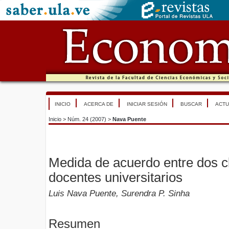
INICIO
ACERCA DE
INICIAR SESIÓN
BUSCAR
ACTU
Inicio
>
Núm. 24 (2007)
>
Nava Puente
Medida de acuerdo entre dos cl
docentes universitarios
Luis Nava Puente, Surendra P. Sinha
Resumen