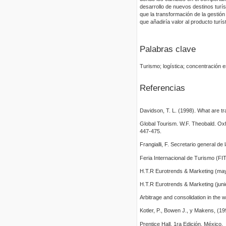
desarrollo de nuevos destinos turíst
que la transformación de la gestión
que añadiría valor al producto turíst
Palabras clave
Turismo; logística; concentración es
Referencias
Davidson, T. L. (1998). What are tr
Global Tourism. W.F. Theobald. Ox
447-475.
Frangialli, F. Secretario general 
Feria Internacional de Turismo (F
H.T.R Eurotrends & Marketing (may
H.T.R Eurotrends & Marketing (juni
Arbitrage and consolidation in the w
Kotler, P., Bowen J., y Makens, (1
Prentice Hall. 1ra Edición. México.