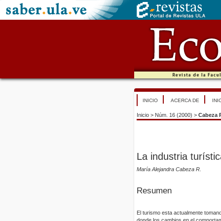
INICIO
ACERCA DE
INI
Inicio
>
Núm. 16 (2000)
>
Cabeza 
La industria turíst
María Alejandra Cabeza R.
Resumen
El turismo esta actualmente toman
donde los cambios en el comportami