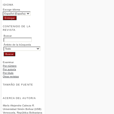
IDIOMA
Escoge idioma
CONTENIDO DE LA
REVISTA
Buscar
Ámbito de la búsqueda
Examinar
Por número
Por autor/a
Por título
Otras revistas
TAMAÑO DE FUENTE
ACERCA DEL AUTOR/A
María Alejandra Cabeza R.
Universidad Simón Bolívar (USB)
Venezuela, República Bolivariana