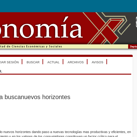
CIAR SESIÓN
BUSCAR
ACTUAL
ARCHIVOS
AVISOS
R.
ica buscanuevos horizontes
do nuevos horizontes dando paso a nuevas tecnologías mas productivas y eficientes, en
ento y en los valores de los consumidores constituyen un factor crítico para el