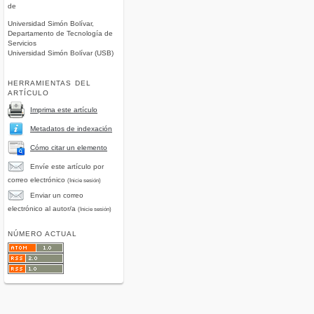
de
Universidad Simón Bolívar,
Departamento de Tecnología de
Servicios
Universidad Simón Bolívar (USB)
HERRAMIENTAS DEL
ARTÍCULO
Imprima este artículo
Metadatos de indexación
Cómo citar un elemento
Envíe este artículo por
correo electrónico
(Inicie sesión)
Enviar un correo
electrónico al autor/a
(Inicie sesión)
NÚMERO ACTUAL