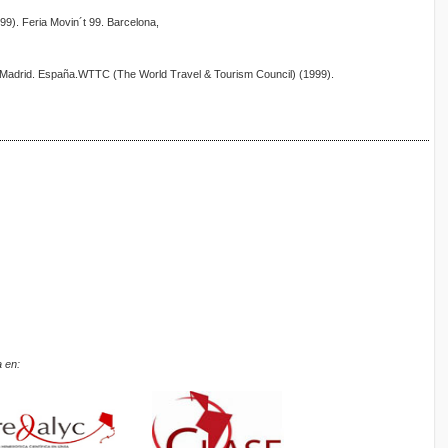
9). Feria Movin´t 99. Barcelona,
 Madrid. España.WTTC (The World Travel & Tourism Council) (1999).
 en: