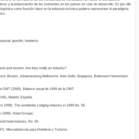
icos y la potenciación de los existentes en los países en vías de desarrollo. Es por ello
 logística como función clave en la industria turística pudiera representar el paradigma
ico.
pacial; gestión; hotelería
avel and tourism. Are they really an industry?
ford, Boston, Johannesburg,Melbourne, New Delhi, Singapore, Butterwort Heinemann:
de la OMT (2000). Balance anual de 1999 de la OMT.
ITUR), Madrid. España.
o 1999). The worldwide Lodging Industry in 1999.No. 58.
o 1999). Hotel Groups:
orld hotel industry. No. 59.
997). Mercadotecnia para Hotelería y Turismo.