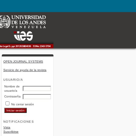
OPEN JOURNAL SYSTEMS
Servicio de ayuda de la revista
USUARIO/A
Nombre de
usuario/a
Contraseña
No cerrar sesión
NOTIFICACIONES
Vista
Suscribirse