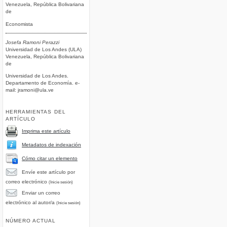
Venezuela, República Bolivariana
de
Economista
Josefa Ramoni Perazzi
Universidad de Los Andes (ULA)
Venezuela, República Bolivariana
de
Universidad de Los Andes.
Departamento de Economía. e-
mail: jramoni@ula.ve
HERRAMIENTAS DEL
ARTÍCULO
Imprima este artículo
Metadatos de indexación
Cómo citar un elemento
Envíe este artículo por
correo electrónico
(Inicie sesión)
Enviar un correo
electrónico al autor/a
(Inicie sesión)
NÚMERO ACTUAL