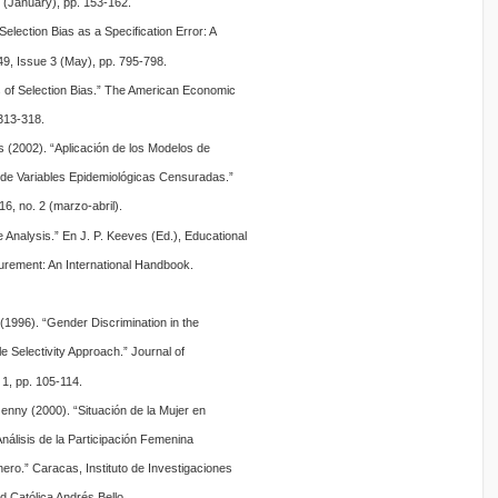
 (January), pp. 153-162.
ection Bias as a Specification Error: A
, Issue 3 (May), pp. 795-798.
 of Selection Bias.” The American Economic
 313-318.
 (2002). “Aplicación de los Modelos de
 de Variables Epidemiológicas Censuradas.”
16, no. 2 (marzo-abril).
Analysis.” En J. P. Keeves (Ed.), Educational
rement: An International Handbook.
(1996). “Gender Discrimination in the
e Selectivity Approach.” Journal of
1, pp. 105-114.
enny (2000). “Situación de la Mujer en
nálisis de la Participación Femenina
ero.” Caracas, Instituto de Investigaciones
 Católica Andrés Bello.