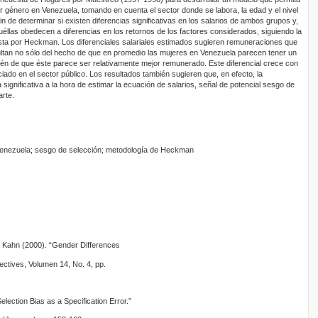
or género en Venezuela, tomando en cuenta el sector donde se labora, la edad y el nivel
fin de determinar si existen diferencias significativas en los salarios de ambos grupos y,
quéllas obedecen a diferencias en los retornos de los factores considerados, siguiendo la
ta por Heckman. Los diferenciales salariales estimados sugieren remuneraciones que
ultan no sólo del hecho de que en promedio las mujeres en Venezuela parecen tener un
bién de que éste parece ser relativamente mejor remunerado. Este diferencial crece con
iado en el sector público. Los resultados también sugieren que, en efecto, la
a significativa a la hora de estimar la ecuación de salarios, señal de potencial sesgo de
arte.
n Venezuela; sesgo de selección; metodología de Heckman
 Kahn (2000). “Gender Differences
ectives, Volumen 14, No. 4, pp.
ection Bias as a Specification Error.”