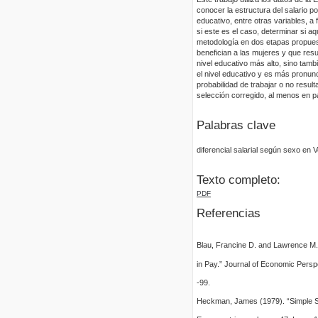
conocer la estructura del salario p
educativo, entre otras variables, a 
si este es el caso, determinar si a
metodología en dos etapas propues
benefician a las mujeres y que res
nivel educativo más alto, sino tam
el nivel educativo y es más pronunc
probabilidad de trabajar o no result
selección corregido, al menos en p
Palabras clave
diferencial salarial según sexo e
Texto completo:
PDF
Referencias
Blau, Francine D. and Lawrence M.
in Pay.” Journal of Economic Persp
-99.
Heckman, James (1979). “Simple Sel