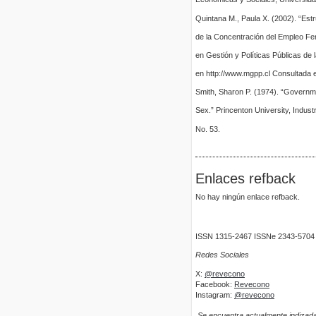
Quintana M., Paula X. (2002). “Est
de la Concentración del Empleo Fem
en Gestión y Políticas Públicas de 
en http://www.mgpp.cl Consultada 
Smith, Sharon P. (1974). “Governm
Sex.” Princenton University, Indust
No. 53.
Enlaces refback
No hay ningún enlace refback.
ISSN 1315-2467 ISSNe 2343-5704
Redes Sociales
X:
@revecono
Facebook:
Revecono
Instagram:
@revecono
Se encuentra actualmente indizada