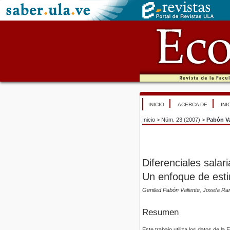
INICIO
ACERCA DE
INI
Inicio
>
Núm. 23 (2007)
>
Pabón Va
Diferenciales sala
Un enfoque de est
Geniled Pabón Valiente, Josefa Ra
Resumen
Este trabajo utiliza los datos de 