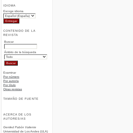
IDIOMA
Escoge idioma
CONTENIDO DE LA
REVISTA
Buscar
Ámbito de la búsqueda
Examinar
Por número
Por autor/a
Por título
Otras revistas
TAMAÑO DE FUENTE
ACERCA DE LOS
AUTORES/AS
Geniled Pabón Valiente
Universidad de Los Andes (ULA)