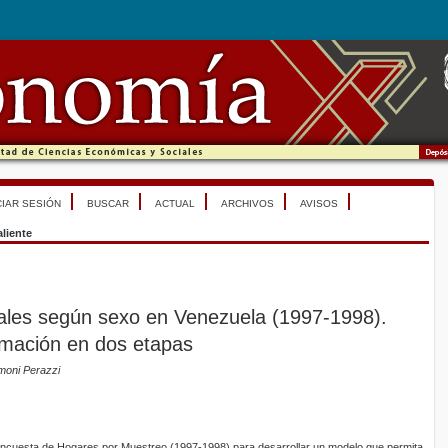
CIAR SESIÓN
BUSCAR
ACTUAL
ARCHIVOS
AVISOS
liente
riales según sexo en Venezuela (1997-1998).
imación en dos etapas
moni Perazzi
la Encuesta de Hogares por Muestreo (1997-1998) para desarrollar un modelo que permita