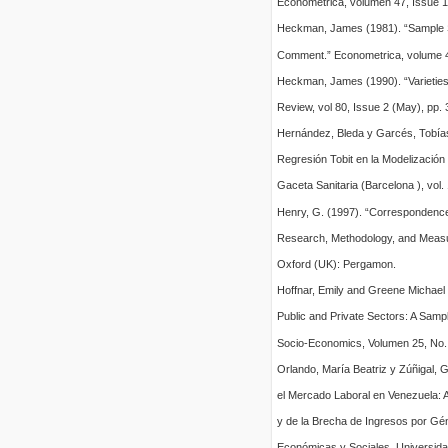
Econometrica, volumen 47, Issue 1
Heckman, James (1981). “Sample Sel
Comment.” Econometrica, volume 49
Heckman, James (1990). “Varieties
Review, vol 80, Issue 2 (May), pp.
Hernández, Bleda y Garcés, Tobías
Regresión Tobit en la Modelización
Gaceta Sanitaria (Barcelona ), vol. 
Henry, G. (1997). “Correspondence 
Research, Methodology, and Measu
Oxford (UK): Pergamon.
Hoffnar, Emily and Greene Michael 
Public and Private Sectors: A Sampl
Socio-Economics, Volumen 25, No. 
Orlando, María Beatriz y Zúñigal, G
el Mercado Laboral en Venezuela: A
y de la Brecha de Ingresos por Gén
Económicas y Sociales, Universidad