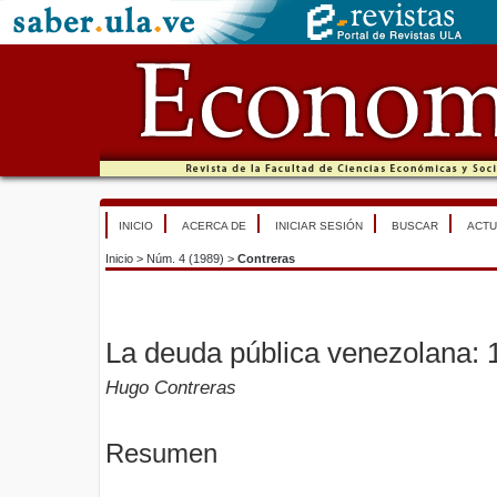
INICIO
ACERCA DE
INICIAR SESIÓN
BUSCAR
ACTU
Inicio
>
Núm. 4 (1989)
>
Contreras
La deuda pública venezolana:
Hugo Contreras
Resumen