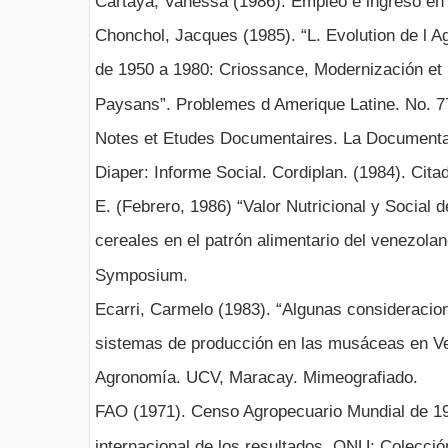
Cartaya, Vanessa (1986). Empleo e ingreso en
Chonchol, Jacques (1985). “L. Evolution de l Ag
de 1950 a 1980: Criossance, Modernización et 
Paysans”. Problemes d Amerique Latine. No. 77
Notes et Etudes Documentaires. La Documentat
Diaper: Informe Social. Cordiplan. (1984). Cita
E. (Febrero, 1986) “Valor Nutricional y Social 
cereales en el patrón alimentario del venezola
Symposium.
Ecarri, Carmelo (1983). “Algunas consideracio
sistemas de producción en las musáceas en Ve
Agronomía. UCV, Maracay. Mimeografiado.
FAO (1971). Censo Agropecuario Mundial de 19
internacional de los resultados. ONU: Colecci