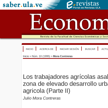
INICIO
ACERCA DE
INICIAR SESIÓN
BUSCAR
ACTU
Inicio
>
Núm. 10 (1995)
>
Mora Contreras
Los trabajadores agrícolas asa
zona de elevado desarrollo urba
agricola (Parte II)
Julio Mora Contreras