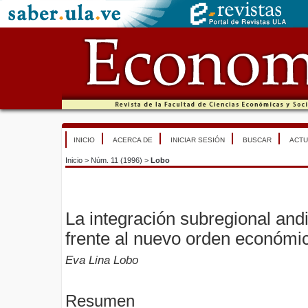
INICIO
ACERCA DE
INICIAR SESIÓN
BUSCAR
ACTU
Inicio
>
Núm. 11 (1996)
>
Lobo
La integración subregional and
frente al nuevo orden económic
Eva Lina Lobo
Resumen