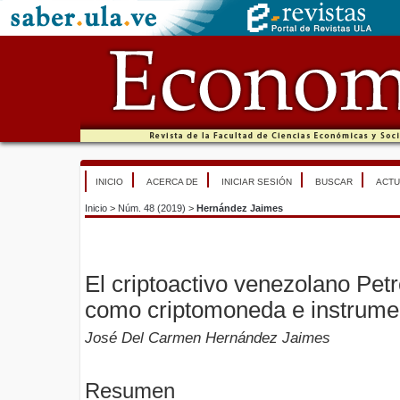
INICIO
ACERCA DE
INICIAR SESIÓN
BUSCAR
ACTU
Inicio
>
Núm. 48 (2019)
>
Hernández Jaimes
El criptoactivo venezolano Petr
como criptomoneda e instrumen
José Del Carmen Hernández Jaimes
Resumen