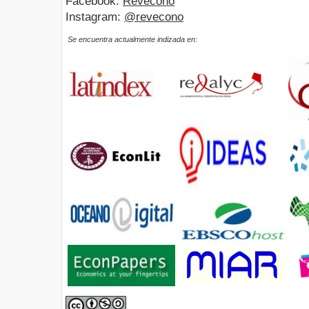
Facebook:
Revecono
Instagram:
@revecono
Se encuentra actualmente indizada en: