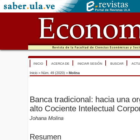
INICIO
ACERCA DE
INICIAR SESIÓN
BUSCAR
ACTU
Inicio
>
Núm. 49 (2020)
>
Molina
Banca tradicional: hacia una o
alto Cociente Intelectual Corpo
Johana Molina
Resumen