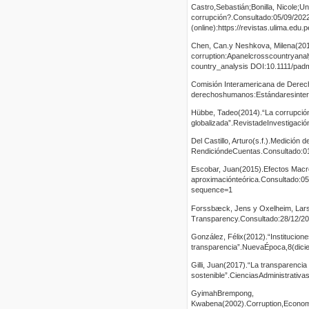
Castro,Sebastián;Bonilla, Nicole;
corrupción?.Consultado:05/09/2022
(online):https://revistas.ulima.edu
Chen, Can.y Neshkova, Milena(2019
corruption:Apanelcrosscountryanal
country_analysis DOI:10.1111/pad
Comisión Interamericana de Dere
derechoshumanos:Estándaresintera
Hübbe, Tadeo(2014).“La corrupció
globalizada”.RevistadeInvestigació
Del Castillo, Arturo(s.f.).Medición 
RendicióndeCuentas.Consultado:01
Escobar, Juan(2015).Efectos Macr
aproximaciónteórica.Consultado:05/
sequence=1
Forssbæck, Jens y Oxelheim, Lars
Transparency.Consultado:28/12/2022
González, Félix(2012).“Institucion
transparencia”.NuevaÉpoca,8(diciem
Gilli, Juan(2017).“La transparencia
sostenible”.CienciasAdministrativa
GyimahBrempong,
Kwabena(2002).Corruption,Economi