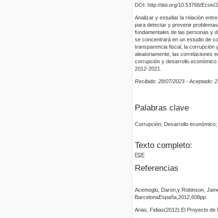
DOI: http://doi.org/10.53766/Econ/
Analizar y estudiar la relación entr
para detectar y prevenir problemas
fundamentales de las personas y di
se concentrará en un estudio de co
transparencia fiscal, la corrupción
aleatoriamente, las correlaciones e
corrupción y desarrollo económico 
2012-2021.
Recibido: 28/07/2023 - Aceptado: 
Palabras clave
Corrupción; Desarrollo económico; 
Texto completo:
PDF
Referencias
Acemoglu, Daron,y Robinson, Jame
BarcelonaEspaña,2012,608pp.
Arias, Fidias(2012).El Proyecto de 