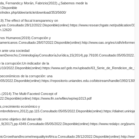
Unda, Fernando;y Morán, Fabrizio(2022).¿Sabemos medir la
.Disponible
.pe/index.php/ddee/article/download/353/5600/
).The effect of fiscal transparency on
ysis.Consultado:28/12/2022.Disponible(online):https://www.researchgate.net/publication/3
m.12620
chos Humanos(2019).Corrupción y
mericanos.Consultado:28/07/2022.Disponible(online):http://www.oas.org/es/cidh/informes
n ante una sociedad
nenDerecho,CriminologíayConsultoríaJurídica,15(2014),pp.79100.Consultado:05/05/2022.Disponi
de la corrupción:Un indicador de la
/10/2022.Disponible(online):https://www.asf.gob.mx/uploads/63_Serie_de_Rendicion_de_Cu
oeconómicos de la corrupción: una
05/2022.Disponible(online):https://repositorio.uniandes.edu.co/bitstream/handle/1992/1305
.(2014).The Multi-Faceted Concept of
.Disponible(online):https://www.ifn.se/wfiles/wp/wp1013.pdf
es,crecimiento económico y
brefebrero,2012),pp.115.Consultado:05/05/2022.Disponible(online):https://dialnet.unirioja.e
 como objetivo del desarrollo
s,9(2017),pp.4349.Consultado:05/05/2022.Disponible(online):https://www.redalyc.org/journal
cGrowthandIncomeInequalityinAfrica.Consultado:28/12/2022.Disponible(online):http://ww