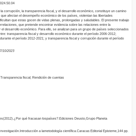
2024.50.04
e la corrupción, la transparencia fiscal, y el desarrollo económico, constituye un camino
 que afectan el desempeño económico de los países, violentan las libertades
ficultan que estas gocen de vidas plenas, prolongadas y saludables. El presente trabajo
rrelaciones, que pretende encontrar evidencia sobre las relaciones entre la
 y el desarrollo económico. Para ello, se analizan para un grupo de países seleccionados
ntre: transparencia fiscal y desarrollo económico durante el período 2006-2012;
durante el período 2012-2021; y transparencia fiscal y corrupción durante el período
27/10/2023
Transparencia fiscal; Rendición de cuentas
s(2012).¿Por qué fracasan lospaíses?.Ediciones Deusto,Grupo Planeta
Investigación.Introducción a lametodología científica.Caracas:Editorial Episteme,144 pp.