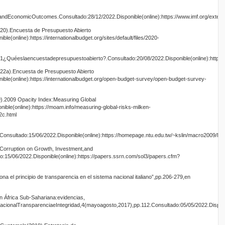
ndEconomicOutcomes.Consultado:28/12/2022.Disponible(online):https://www.imf.org/extern
020).Encuesta de Presupuesto Abierto
e(online):https://internationalbudget.org/sites/default/files/2020-
21¿Quéeslaencuestadepresupuestoabierto?.Consultado:20/08/2022.Disponible(online):https:
2022a).Encuesta de Presupuesto Abierto
ble(online):https://internationalbudget.org/open-budget-survey/open-budget-survey-
).2009 Opacity Index:Measuring Global
ible(online):https://moam.info/measuring-global-risks-milken-
2c.html
Consultado:15/06/2022.Disponible(online):https://homepage.ntu.edu.tw/~kslin/macro2009/
 Corruption on Growth, Investment,and
15/06/2022.Disponible(online):https://papers.ssrn.com/sol3/papers.cfm?
a el principio de transparencia en el sistema nacional italiano”,pp.206-279,en
n África Sub-Sahariana:evidencias,
rnacionalTransparenciaeIntegridad,4(mayoagosto,2017),pp.112.Consultado:05/05/2022.Disponibl