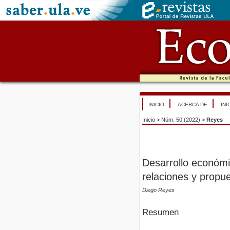
INICIO
ACERCA DE
INI
Inicio
>
Núm. 50 (2022)
>
Reyes
Desarrollo económic
relaciones y propu
Diego Reyes
Resumen