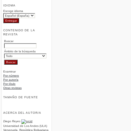
IDIOMA
Escoge idioma
CONTENIDO DE LA
REVISTA
Buscar
Ámbito de la búsqueda
Examinar
Por número
Por autor/a
Por título
Otras revistas
TAMAÑO DE FUENTE
ACERCA DEL AUTOR/A
Diego Reyes
Universidad de Los Andes (ULA)
Venezuela, República Bolivariana