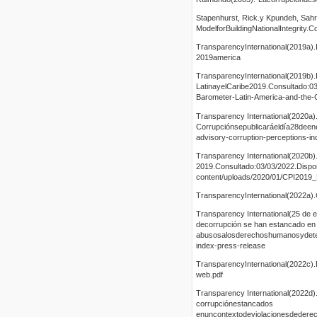
Stapenhurst, Rick.y Kpundeh, Sahr
ModelforBuildingNationalIntegrity.
TransparencyInternational(2019a).
2019america
TransparencyInternational(2019b)
LatinayelCaribe2019.Consultado:03/
Barometer-Latin-America-and-the-
Transparency International(2020a).
Corrupciónsepublicaráeldía28deene
advisory-corruption-perceptions-i
Transparency International(2020b)
2019.Consultado:03/03/2022.Disponi
content/uploads/2020/01/CPI2019
TransparencyInternational(2022a).
Transparency International(25 de e
decorrupción se han estancado en 
abusosalosderechoshumanosydeteri
index-press-release
TransparencyInternational(2022c).
web.pdf
Transparency International(2022d).
corrupciónestancados
enuncontextodeviolacionesdederec