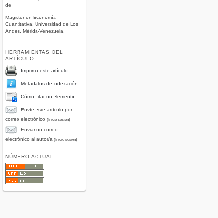
de
Magister en Economía
Cuantitativa. Universidad de Los
Andes, Mérida-Venezuela.
34544060_The_effect_of_fiscal_transparency_on_corruption_A_panel_cross-
HERRAMIENTAS DEL
ARTÍCULO
/pdfs/CorrupcionDDHHES.pdf
Imprima este artículo
Metadatos de indexación
ble(online):https://dialnet.unirioja.es/descarga/articulo/6622338.pdf
Cómo citar un elemento
entas/Rc5.pdf
Envíe este artículo por
correo electrónico
(Inicie sesión)
9/u713966.pdf?
Enviar un correo
electrónico al autor/a
(Inicie sesión)
NÚMERO ACTUAL
s/descarga/articulo/3795427.pdf.
/5116/511653847004/html/.
w.researchgate.net/publication/24054197_Corruption_Economic_Growth_and_Income_Inequal