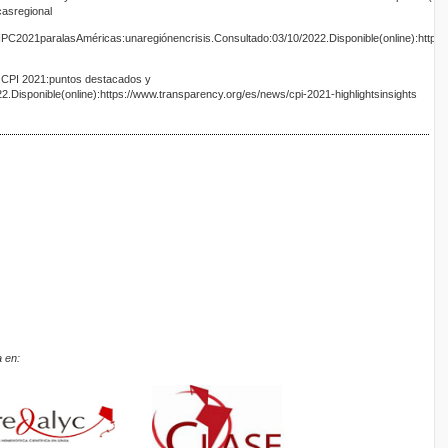
casregional
IPC2021paralasAméricas:unaregiónencrisis.Consultado:03/10/2022.Disponible(online):https:
).CPI 2021:puntos destacados y
.Disponible(online):https://www.transparency.org/es/news/cpi-2021-highlightsinsights
 en: