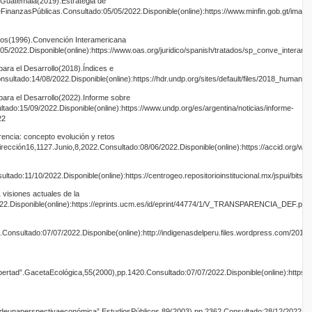
e Guatemala(2019).Estrategia de
FinanzasPúblicas.Consultado:05/05/2022.Disponible(online):https://www.minfin.gob.gt/image
os(1996).Convención Interamericana
05/2022.Disponible(online):https://www.oas.org/juridico/spanish/tratados/sp_conve_interam
ara el Desarrollo(2018).Índices e
ultado:14/08/2022.Disponible(online):https://hdr.undp.org/sites/default/files/2018_human_
ara el Desarrollo(2022).Informe sobre
do:15/09/2022.Disponible(online):https://www.undp.org/es/argentina/noticias/informe-
22
encia: concepto evolución y retos
irección16,1127.Junio,8,2022.Consultado:08/06/2022.Disponible(online):https://accid.org/w
onsultado:11/10/2022.Disponible(online):https://centrogeo.repositorioinstitucional.
visiones actuales de la
22.Disponible(online):https://eprints.ucm.es/id/eprint/44774/1/V_TRANSPARENCIA_DEF.pdf
Consultado:07/07/2022.Disponibe(online):http://indigenasdelperu.files.wordpress.com/2015/
ertad”.GacetaEcológica,55(2000),pp.1420.Consultado:07/07/2022.Disponible(online):https://
unaperspectivaeconómica”.EstudiosPúblicos,89(2003),pp.2362.Consultado:28/12/2022.Disponi