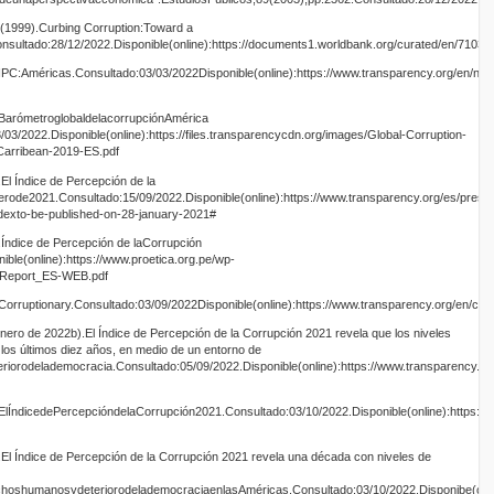
(1999).Curbing Corruption:Toward a
Consultado:28/12/2022.Disponible(online):https://documents1.worldbank.org/curated/en/7103
IPC:Américas.Consultado:03/03/2022Disponible(online):https://www.transparency.org/en/new
.BarómetroglobaldelacorrupciónAmérica
03/2022.Disponible(online):https://files.transparencycdn.org/images/Global-Corruption-
Carribean-2019-ES.pdf
El Índice de Percepción de la
rode2021.Consultado:15/09/2022.Disponible(online):https://www.transparency.org/es/press
ndexto-be-published-on-28-january-2021#
.Índice de Percepción de laCorrupción
ble(online):https://www.proetica.org.pe/wp-
_Report_ES-WEB.pdf
Corruptionary.Consultado:03/09/2022Disponible(online):https://www.transparency.org/en/cor
nero de 2022b).El Índice de Percepción de la Corrupción 2021 revela que los niveles
los últimos diez años, en medio de un entorno de
orodelademocracia.Consultado:05/09/2022.Disponible(online):https://www.transparency.org
ElÍndicedePercepcióndelaCorrupción2021.Consultado:03/10/2022.Disponible(online):https:/
El Índice de Percepción de la Corrupción 2021 revela una década con niveles de
hoshumanosydeteriorodelademocraciaenlasAméricas.Consultado:03/10/2022.Disponibe(onlin