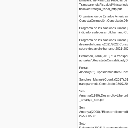
Ministerio de Finanzas Públicas d
TransparenciaFiscaldelMinisteriode
fiscal/estrategia_fiscal_mfp.pdf
Organización de Estados American
ContralaCorrupción.Consultado:06/
Programa de las Naciones Unidas p
indicadoresdedesarrollohumano.Cons
Programa de las Naciones Unidas p
desarrollohumano2021/2022.Consulta
sobre-desarrollo-humano-2021-20
Perramon, Jordi(2013).“La transpar
actuales”.RevistadeContabilidadyD
Porras,
Alberto(s.f.).Tiposdemuestreo.C
Sánchez, Manuel(Coord.)(2017).31 
transparencia.Consultado:28/07/20
Sen,
Amartya(1999).DesarrolloyLibertad.
_amartya_sen.pdf
Sen,
Amartya(2000).“Eldesarrollocomolib
id=53905501
Soto,
Raimundo(2003).“Lacorrupcióndesde