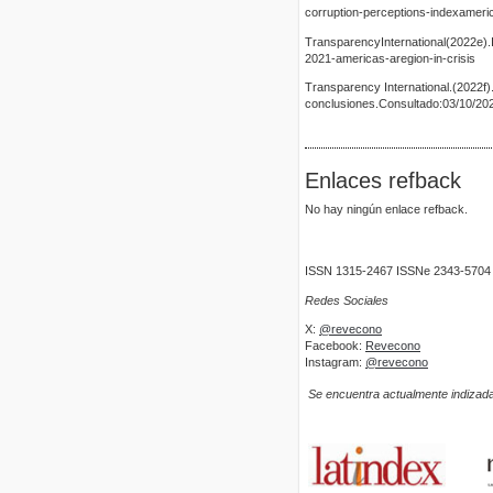
corruption-perceptions-indexameri
TransparencyInternational(2022e).
2021-americas-aregion-in-crisis
Transparency International.(2022f
conclusiones.Consultado:03/10/2022
Enlaces refback
No hay ningún enlace refback.
ISSN 1315-2467 ISSNe 2343-5704
Redes Sociales
X:
@revecono
Facebook:
Revecono
Instagram:
@revecono
Se encuentra actualmente indizada