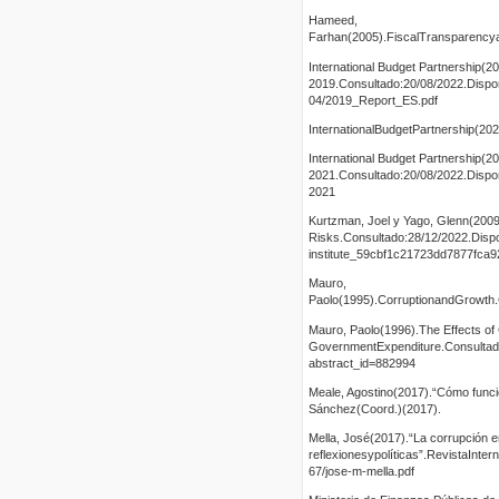
Hameed,
Farhan(2005).FiscalTransparencya
International Budget Partnership(2
2019.Consultado:20/08/2022.Disponibl
04/2019_Report_ES.pdf
InternationalBudgetPartnership(20
International Budget Partnership(
2021.Consultado:20/08/2022.Disponi
2021
Kurtzman, Joel y Yago, Glenn(2009
Risks.Consultado:28/12/2022.Dispon
institute_59cbf1c21723dd7877fca9
Mauro,
Paolo(1995).CorruptionandGrowth.
Mauro, Paolo(1996).The Effects of
GovernmentExpenditure.Consultado:
abstract_id=882994
Meale, Agostino(2017).“Cómo funcion
Sánchez(Coord.)(2017).
Mella, José(2017).“La corrupción e
reflexionesypolíticas”.RevistaInte
67/jose-m-mella.pdf