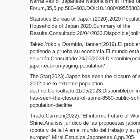
Narratives of Japanese Nationalism in Times 
Forum,35,5,pp.580–603.DOI:10.1080/09555803
Statistics Bureau of Japan.(2020).2020 Popula
Households of Japan 2020.Summary of the
Results.Consultado:26/04/2023.Disponible(onli
Takeo,Yoko y Dormido,Hannah(2019).El problem
poniendo a prueba su economía.El mundo est
solución.Consultado:24/05/2023.Disponible(onl
japan-economyaging-population/
The Star(2023).Japan has seen the closure of 
2002,due to extreme population
decline.Consultado:11/05/2023.Disponible(online
has-seen-the-closure-of-some-8580-public-sch
population-decline
Tirado,Carmen(2022).“El informe Future of Wo
Shine.Análisis jurídico de las propuestas japon
robots y de la IA en el mundo del trabajo y su 
europeo”.Mirai.Estudios Japoneses,6,pp.205-