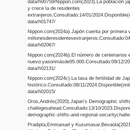
data/h00759/Nippon.com(2023).La población ja
y crece la de residentes
extranjeros.Consultado:14/01/2024.Disponible(
data/h01747/
Nippon.com(2024a).Japón cuenta por primera 
millonesderesidentesextranjeros.Consultado:04
data/h02067/
Nippon.com(2024b).El número de centenarios 
nuevo:yasonmásde95.000.Consultado:09/12/2024
data/h02131/
Nippon.com(2024c).La tasa de fertilidad de J
histórico.Consultado:08/11/2024.Disponible(onl
data/h02015/
Oros,Andrés(2020).Japan’s Demographic shifts 
challegesahead.Consultado:13/10/2023.Disponi
demographic-shifts-and-regional-securitychall
Pradipta,Emmanuel y Kusumasar,Bevaola(202