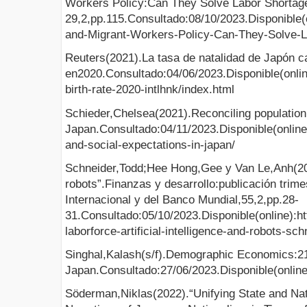
Workers Policy:Can They Solve Labor Shortag
29,2,pp.115.Consultado:08/10/2023.Disponib
and-Migrant-Workers-Policy-Can-They-Solve-L
Reuters(2021).La tasa de natalidad de Japón c
en2020.Consultado:04/06/2023.Disponible(online
birth-rate-2020-intlhnk/index.html
Schieder,Chelsea(2021).Reconciling population 
Japan.Consultado:04/11/2023.Disponible(online)
and-social-expectations-in-japan/
Schneider,Todd;Hee Hong,Gee y Van Le,Anh(2018
robots”.Finanzas y desarrollo:publicación trim
Internacional y del Banco Mundial,55,2,pp.28-
31.Consultado:05/10/2023.Disponible(online):ht
laborforce-artificial-intelligence-and-robots-sch
Singhal,Kalash(s/f).Demographic Economics:21
Japan.Consultado:27/06/2023.Disponible(online
Söderman,Niklas(2022).“Unifying State and Na