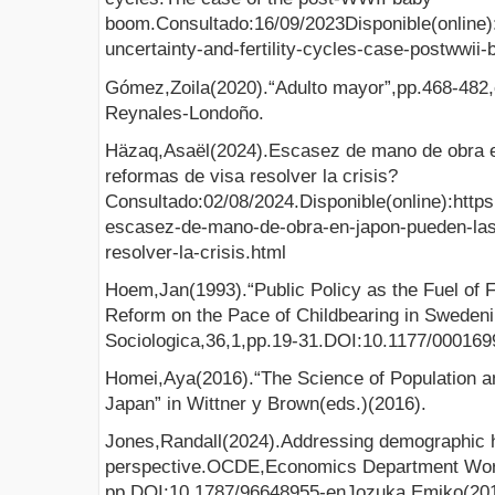
boom.Consultado:16/09/2023Disponible(online)
uncertainty-and-fertility-cycles-case-postwwii
Gómez,Zoila(2020).“Adulto mayor”,pp.468-482
Reynales-Londoño.
Häzaq,Asaël(2024).Escasez de mano de obra 
reformas de visa resolver la crisis?
Consultado:02/08/2024.Disponible(online):htt
escasez-de-mano-de-obra-en-japon-pueden-las
resolver-la-crisis.html
Hoem,Jan(1993).“Public Policy as the Fuel of Fer
Reform on the Pace of Childbearing in Swedeni
Sociologica,36,1,pp.19-31.DOI:10.1177/00016
Homei,Aya(2016).“The Science of Population an
Japan” in Wittner y Brown(eds.)(2016).
Jones,Randall(2024).Addressing demographic 
perspective.OCDE,Economics Department Wor
pp.DOI:10.1787/96648955-enJozuka,Emiko(201