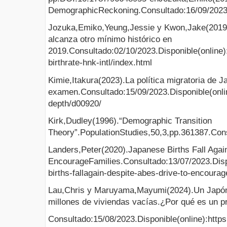
DemographicReckoning.Consultado:16/09/2023
Jozuka,Emiko,Yeung,Jessie y Kwon,Jake(2019)
alcanza otro mínimo histórico en
2019.Consultado:02/10/2023.Disponible(online):
birthrate-hnk-intl/index.html
Kimie,Itakura(2023).La política migratoria de J
examen.Consultado:15/09/2023.Disponible(onlin
depth/d00920/
Kirk,Dudley(1996).“Demographic Transition
Theory”.PopulationStudies,50,3,pp.361387.Consu
Landers,Peter(2020).Japanese Births Fall Again
EncourageFamilies.Consultado:13/07/2023.Dispo
births-fallagain-despite-abes-drive-to-encoura
Lau,Chris y Maruyama,Mayumi(2024).Un Japón 
millones de viviendas vacías.¿Por qué es un 
Consultado:15/08/2023.Disponible(online):http