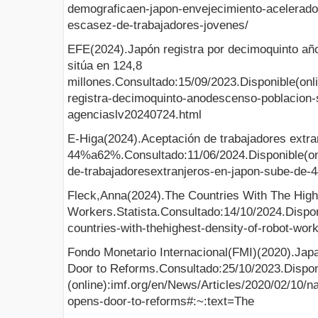
demograficaen-japon-envejecimiento-acelerado
escasez-de-trabajadores-jovenes/
EFE(2024).Japón registra por decimoquinto añ
sitúa en 124,8
millones.Consultado:15/09/2023.Disponible(onl
registra-decimoquinto-anodescenso-poblacion-s
agenciaslv20240724.html
E-Higa(2024).Aceptación de trabajadores extr
44%a62%.Consultado:11/06/2024.Disponible(onli
de-trabajadoresextranjeros-en-japon-sube-de-4
Fleck,Anna(2024).The Countries With The High
Workers.Statista.Consultado:14/10/2024.Disponi
countries-with-thehighest-density-of-robot-work
Fondo Monetario Internacional(FMI)(2020).Ja
Door to Reforms.Consultado:25/10/2023.Dispon
(online):imf.org/en/News/Articles/2020/02/10/
opens-door-to-reforms#:~:text=The