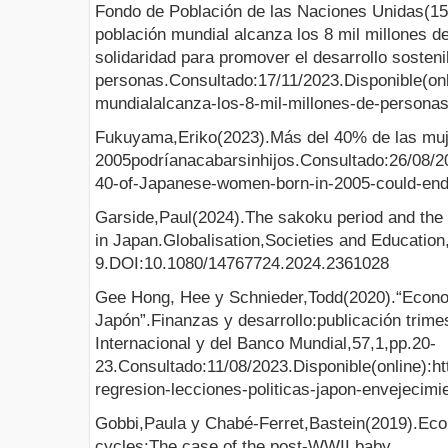
Fondo de Población de las Naciones Unidas(15
población mundial alcanza los 8 mil millones d
solidaridad para promover el desarrollo sosteni
personas.Consultado:17/11/2023.Disponible(onl
mundialalcanza-los-8-mil-millones-de-persona
Fukuyama,Eriko(2023).Más del 40% de las muj
2005podríanacabarsinhijos.Consultado:26/08/202
40-of-Japanese-women-born-in-2005-could-end
Garside,Paul(2024).The sakoku period and the c
in Japan.Globalisation,Societies and Education
9.DOI:10.1080/14767724.2024.2361028
Gee Hong, Hee y Schnieder,Todd(2020).“Econo
Japón”.Finanzas y desarrollo:publicación trime
Internacional y del Banco Mundial,57,1,pp.20-
23.Consultado:11/08/2023.Disponible(online):ht
regresion-lecciones-politicas-japon-envejecimi
Gobbi,Paula y Chabé-Ferret,Bastein(2019).Econo
cycles:The case of the post-WWII baby