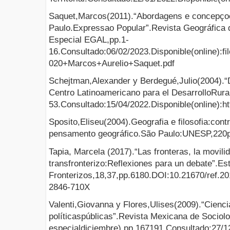
Saquet,Marcos(2011).“Abordagens e concepçoes
Paulo.Expressao Popular”.Revista Geográfica
Especial EGAL,pp.1-
16.Consultado:06/02/2023.Disponible(online):f
020+Marcos+Aurelio+Saquet.pdf
Schejtman,Alexander y Berdegué,Julio(2004).“De
Centro Latinoamericano para el DesarrolloRura
53.Consultado:15/04/2022.Disponible(online):
Sposito,Eliseu(2004).Geografia e filosofia:cont
pensamento geográfico.São Paulo:UNESP,220
Tapia, Marcela (2017).“Las fronteras, la movilid
transfronterizo:Reflexiones para un debate”.Es
Fronterizos,18,37,pp.6180.DOI:10.21670/ref.20
2846-710X
Valenti,Giovanna y Flores,Ulises(2009).“Cienci
políticaspúblicas”.Revista Mexicana de Sociol
especialdiciembre),pp.167191.Consultado:27/12