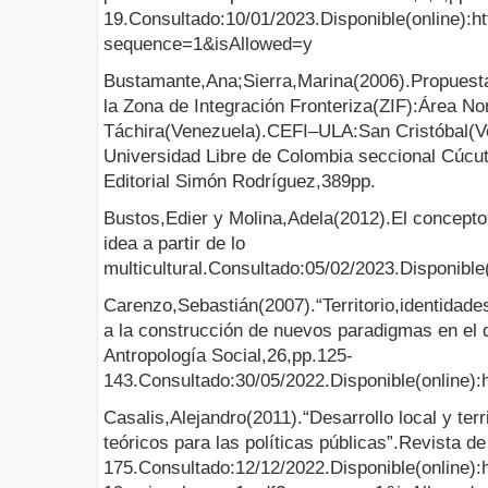
19.Consultado:10/01/2023.Disponible(online):h
sequence=1&isAllowed=y
Bustamante,Ana;Sierra,Marina(2006).Propuesta 
la Zona de Integración Fronteriza(ZIF):Área N
Táchira(Venezuela).CEFI–ULA:San Cristóbal(
Universidad Libre de Colombia seccional Cúc
Editorial Simón Rodríguez,389pp.
Bustos,Edier y Molina,Adela(2012).El concepto d
idea a partir de lo
multicultural.Consultado:05/02/2023.Disponible
Carenzo,Sebastián(2007).“Territorio,identidade
a la construcción de nuevos paradigmas en el 
Antropología Social,26,pp.125-
143.Consultado:30/05/2022.Disponible(online):
Casalis,Alejandro(2011).“Desarrollo local y terr
teóricos para las políticas públicas”.Revista de
175.Consultado:12/12/2022.Disponible(online):