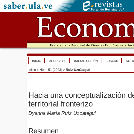
INICIO
ACERCA DE
INICIAR SESIÓN
BUSCAR
ACTU
Inicio
>
Núm. 51 (2023)
>
Ruíz Uzcátegui
Hacia una conceptualización de
territorial fronterizo
Dyanna María Ruíz Uzcátegui
Resumen