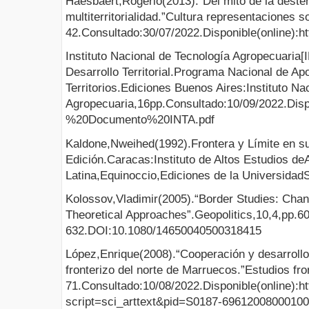
Haesbaert,Rogério(2013).“Del mito de la desterr
multiterritorialidad.”Cultura representaciones s
42.Consultado:30/07/2022.Disponible(online):h
Instituto Nacional de Tecnología Agropecuaria
Desarrollo Territorial.Programa Nacional de Apo
Territorios.Ediciones Buenos Aires:Instituto Na
Agropecuaria,16pp.Consultado:10/09/2022.Disp
%20Documento%20INTA.pdf
Kaldone,Nweihed(1992).Frontera y Límite en 
Edición.Caracas:Instituto de Altos Estudios d
Latina,Equinoccio,Ediciones de la Universidad
Kolossov,Vladimir(2005).“Border Studies: Cha
Theoretical Approaches”.Geopolitics,10,4,pp.6
632.DOI:10.1080/14650040500318415
López,Enrique(2008).“Cooperación y desarrollo t
fronterizo del norte de Marruecos.”Estudios fro
71.Consultado:10/08/2022.Disponible(online):ht
script=sci_arttext&pid=S0187-6961200800010