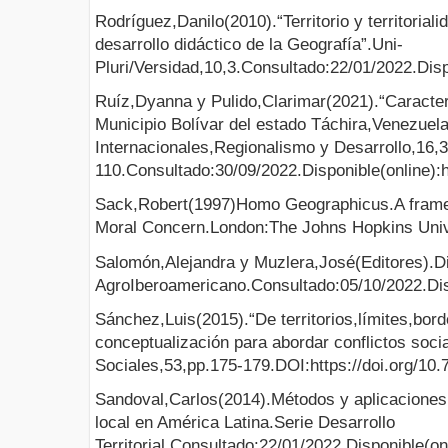
Rodríguez,Danilo(2010).“Territorio y territorial
desarrollo didáctico de la Geografía”.Uni-
Pluri/Versidad,10,3.Consultado:22/01/2022.Disp
Ruíz,Dyanna y Pulido,Clarimar(2021).“Caracte
Municipio Bolívar del estado Táchira,Venezue
Internacionales,Regionalismo y Desarrollo,16,
110.Consultado:30/09/2022.Disponible(online)
Sack,Robert(1997)Homo Geographicus.A frame
Moral Concern.London:The Johns Hopkins Univ
Salomón,Alejandra y Muzlera,José(Editores).Di
AgroIberoamericano.Consultado:05/10/2022.Disp
Sánchez,Luis(2015).“De territorios,límites,bord
conceptualización para abordar conflictos soci
Sociales,53,pp.175-179.DOI:https://doi.org/10
Sandoval,Carlos(2014).Métodos y aplicaciones d
local en América Latina.Serie Desarrollo
Territorial.Consultado:22/01/2022.Disponible(on