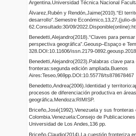
Argentina.Universidad Técnica Nacional Facul
Álvarez,Rubén y Rendón,Jaime(2010).“El territ
desarrollo”.Semestre Económico,13,27,(julio-d
62.Consultado:30/09/2022.Disponible(online):h
Benedetti,Alejandro(2018).“Claves para pensar
perspectiva geográfica”.Geousp–Espaço e Tem
328.DOI:10.11606/issn.2179-0892.geousp.201
Benedetti,Alejandro(2023).Palabras clave para 
fronteras:segunda edición ampliada.Buenos
Aires:Teseo,969pp.DOI:10.55778/ts878678467
Benedetto,Andrea(2006).Identidad y territorio:a
procesos de diferenciación productiva en área
geográfica.Mendoza:RIMISP.
Briceño,José(1992).Venezuela y sus fronteras
Colombia.Venezuela:Consejo de Publicaciones 
Universidad de Los Andes,136 pp.
Briceño,Claudio(2014).La cuestión fronteriza en