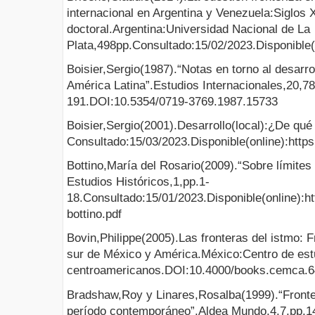
internacional en Argentina y Venezuela:Siglos 
doctoral.Argentina:Universidad Nacional de La
Plata,498pp.Consultado:15/02/2023.Disponible(o
Boisier,Sergio(1987).“Notas en torno al desarro
América Latina”.Estudios Internacionales,20,7
191.DOI:10.5354/0719-3769.1987.15733
Boisier,Sergio(2001).Desarrollo(local):¿De qu
Consultado:15/03/2023.Disponible(online):ht
Bottino,María del Rosario(2009).“Sobre límites 
Estudios Históricos,1,pp.1-
18.Consultado:15/01/2023.Disponible(online):ht
bottino.pdf
Bovin,Philippe(2005).Las fronteras del istmo: F
sur de México y América.México:Centro de es
centroamericanos.DOI:10.4000/books.cemca.
Bradshaw,Roy y Linares,Rosalba(1999).“Fronter
período contemporáneo”.Aldea Mundo,4,7,pp.1