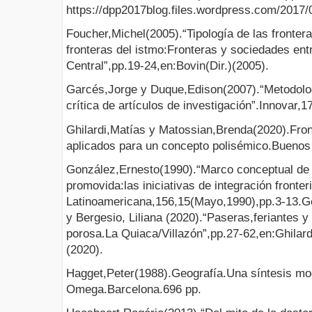
https://dpp2017blog.files.wordpress.com/2017/0
Foucher,Michel(2005).“Tipología de las fronte
fronteras del istmo:Fronteras y sociedades en
Central”,pp.19-24,en:Bovin(Dir.)(2005).
Garcés,Jorge y Duque,Edison(2007).“Metodologí
crítica de artículos de investigación”.Innovar,
Ghilardi,Matías y Matossian,Brenda(2020).Fro
aplicados para un concepto polisémico.Buenos
González,Ernesto(1990).“Marco conceptual de l
promovida:las iniciativas de integración fronter
Latinoamericana,156,15(Mayo,1990),pp.3-13.G
y Bergesio, Liliana (2020).“Paseras,feriantes y
porosa.La Quiaca/Villazón”,pp.27-62,en:Ghilar
(2020).
Hagget,Peter(1988).Geografía.Una síntesis mod
Omega.Barcelona.696 pp.