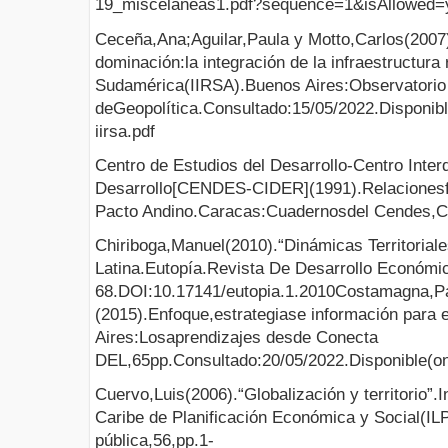
19_miscelaneas1.pdf?sequence=1&isAllowed=
Ceceña,Ana;Aguilar,Paula y Motto,Carlos(2007).
dominación:la integración de la infraestructura 
Sudamérica(IIRSA).Buenos Aires:Observatorio
deGeopolítica.Consultado:15/05/2022.Disponibl
iirsa.pdf
Centro de Estudios del Desarrollo-Centro Interd
Desarrollo[CENDES-CIDER](1991).Relacionesfro
Pacto Andino.Caracas:Cuadernosdel Cendes,Co
Chiriboga,Manuel(2010).“Dinámicas Territorial
Latina.Eutopía.Revista De Desarrollo Económico
68.DOI:10.17141/eutopia.1.2010Costamagna,Pa
(2015).Enfoque,estrategiase información para el
Aires:Losaprendizajes desde Conecta
DEL,65pp.Consultado:20/05/2022.Disponible(onli
Cuervo,Luis(2006).“Globalización y territorio”.I
Caribe de Planificación Económica y Social(IL
pública,56,pp.1-