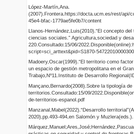
López-Martín,Ana.
(2007).Frontera.https://docta.ucm.es/rest/api/
45e4-bfac-1779ae5fe0b7/content
Llanos-Hernández,Luis(2010).“El concepto del te
ciencias sociales.” Agricultura,sociedad y desa
220.Consultado:15/06/2022.Disponible(online):h
script=sci_arttext&pid=S1870-5472201000030
Madoery,Oscar(1999).“El territorio como factor
un espacio de gestión metropolitana en el Gra
Trabajo,Nº11.Instituto de Desarrollo Regional(
Mançano,Bernardo(2008).Sobre la tipología de 
territorios.Consultado:15/09/2022.Disponible(
de-territorios-espanol.pdf
Manzanal,Mabel(2022).“Desarrollo territorial”(
2020),pp.493-494,en Salomón y Muzlera(eds.).
Márquez,Manuel;Ares,José;Hernández,Pascual 
prácticas en seguridad y control de fronteras.