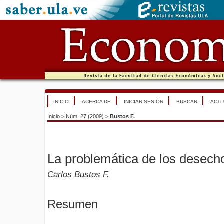
INICIO
ACERCA DE
INICIAR SESIÓN
BUSCAR
ACTU
Inicio
>
Núm. 27 (2009)
>
Bustos F.
La problemática de los desech
Carlos Bustos F.
Resumen