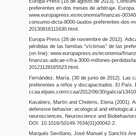
Europa Press (16 de agosto de 2013). Consumo
preferentes en dos meses de arbitraje. Europa P
www.europapress.es/economia/finanzas-00340/
consumo-dicta-8000-laudos-preferentes-dos-me
20130816111630.html.
Europa Press (28 de noviembre de 2012). Adica
pérdidas de las familias “víctimas” de las pref
(on line): www.europapress.es/economia/finan
finanzas-adicae-cifra-3000-millones-perdidasfa
20121128165523.html.
Fernández, María. (30 de junio de 2012). Las c
preferentes a niños y discapacitados. El País. D
ccaa.elpais.com/ccaa/2012/06/30/galicia/1341
Kavaliers, Martin and Choleris, Elena (2001). 
defensive behavior: ecological and ethological 
neurosciences, Neuroscience and Biobehavioral
DOI: 10.1016/S0149-7634(01)00042-2.
Marqués Sevillano, José Manuel y Sanchís Arell