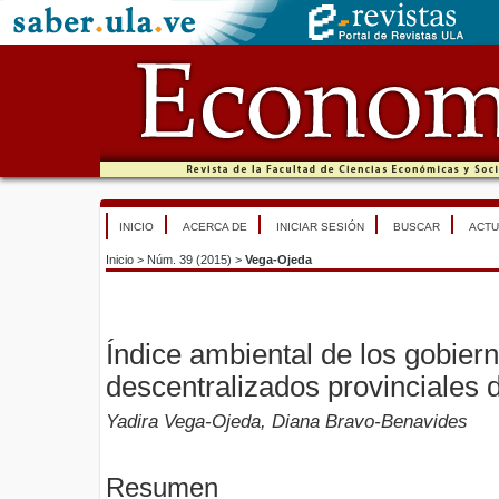
INICIO
ACERCA DE
INICIAR SESIÓN
BUSCAR
ACTU
Inicio
>
Núm. 39 (2015)
>
Vega-Ojeda
Índice ambiental de los gobie
descentralizados provinciales 
Yadira Vega-Ojeda, Diana Bravo-Benavides
Resumen