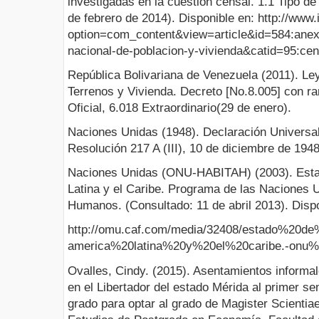
investigadas en la cuestión censal. 1.1 Tipo de
de febrero de 2014). Disponible en: http://www
option=com_content&view=article&id=584:anexo
nacional-de-poblacion-y-vivienda&catid=95:ce
República Bolivariana de Venezuela (2011). L
Terrenos y Vivienda. Decreto [No.8.005] con ra
Oficial, 6.018 Extraordinario(29 de enero).
Naciones Unidas (1948). Declaración Univers
Resolución 217 A (III), 10 de diciembre de 1948
Naciones Unidas (ONU-HABITAH) (2003). Esta
Latina y el Caribe. Programa de las Naciones 
Humanos. (Consultado: 11 de abril 2013). Dispo
http://omu.caf.com/media/32408/estado%20de
america%20latina%20y%20el%20caribe.-onu%2
Ovalles, Cindy. (2015). Asentamientos informa
en el Libertador del estado Mérida al primer s
grado para optar al grado de Magister Scienti