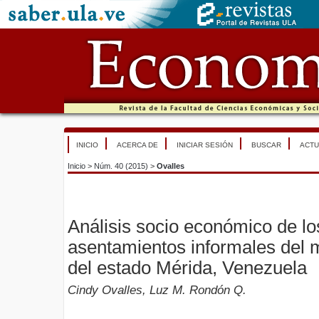
INICIO
ACERCA DE
INICIAR SESIÓN
BUSCAR
ACTU
Inicio
>
Núm. 40 (2015)
>
Ovalles
Análisis socio económico de l
asentamientos informales del m
del estado Mérida, Venezuela
Cindy Ovalles, Luz M. Rondón Q.