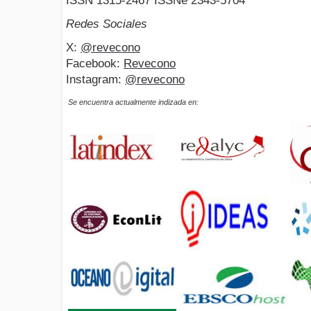
ISSN 1315-2467 ISSNe 2343-5704
Redes Sociales
X:
@revecono
Facebook:
Revecono
Instagram:
@revecono
Se encuentra actualmente indizada en: