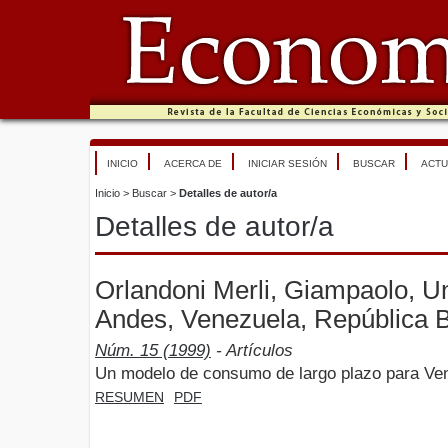
INICIO
ACERCA DE
INICIAR SESIÓN
BUSCAR
ACTU
Inicio
>
Buscar
>
Detalles de autor/a
Detalles de autor/a
Orlandoni Merli, Giampaolo, U
Andes, Venezuela, República B
Núm. 15 (1999)
- Artículos
Un modelo de consumo de largo plazo para Ve
RESUMEN
PDF