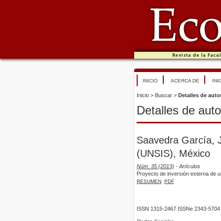
INICIO
ACERCA DE
INI
Inicio
>
Buscar
>
Detalles de auto
Detalles de auto
Saavedra García, J
(UNSIS), México
Núm. 35 (2013)
- Artículos
Proyecto de inversión externa de u
RESUMEN
PDF
ISSN 1315-2467 ISSNe 2343-5704