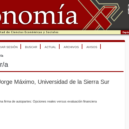
CIAR SESIÓN
BUSCAR
ACTUAL
ARCHIVOS
AVISOS
r/a
r/a
orge Máximo, Universidad de la Sierra Sur
na firma de autopartes: Opciones reales versus evaluación financiera