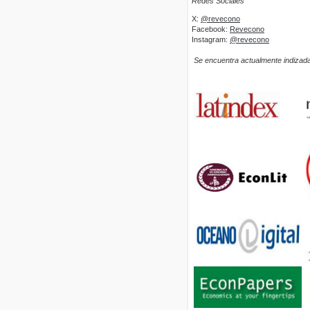
Redes Sociales
X:
@revecono
Facebook:
Revecono
Instagram:
@revecono
Se encuentra actualmente indizada