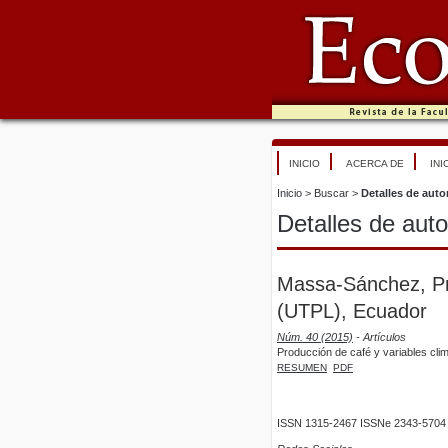
INICIO
ACERCA DE
INI
Inicio
>
Buscar
>
Detalles de auto
Detalles de auto
Massa-Sánchez, Pris
(UTPL), Ecuador
Núm. 40 (2015)
- Artículos
Producción de café y variables cli
RESUMEN
PDF
ISSN 1315-2467 ISSNe 2343-5704