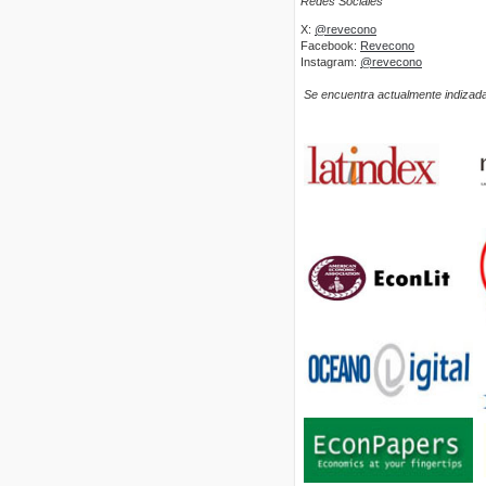
Redes Sociales
X:
@revecono
Facebook:
Revecono
Instagram:
@revecono
Se encuentra actualmente indizada