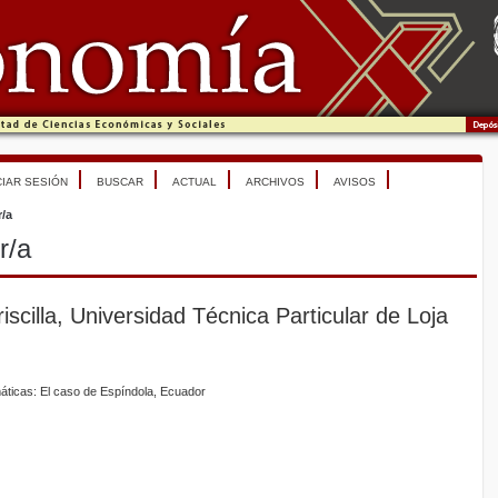
CIAR SESIÓN
BUSCAR
ACTUAL
ARCHIVOS
AVISOS
r/a
r/a
cilla, Universidad Técnica Particular de Loja
máticas: El caso de Espíndola, Ecuador