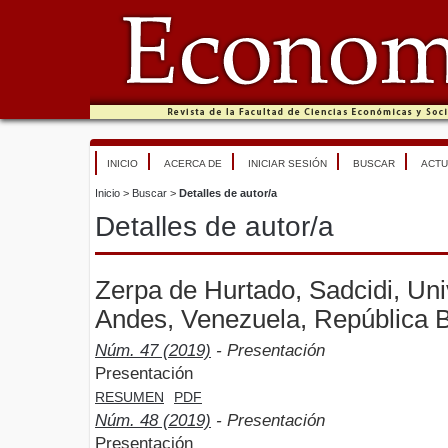
INICIO
ACERCA DE
INICIAR SESIÓN
BUSCAR
ACTU
Inicio
>
Buscar
>
Detalles de autor/a
Detalles de autor/a
Zerpa de Hurtado, Sadcidi, Un
Andes, Venezuela, República B
Núm. 47 (2019)
- Presentación
Presentación
RESUMEN
PDF
Núm. 48 (2019)
- Presentación
Presentación